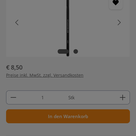
€ 8,50
Preise inkl. MwSt. zzgl. Versandkosten
Produkt Anzahl: Gib den gewünschten Wert ein ode
Stk
In den Warenkorb