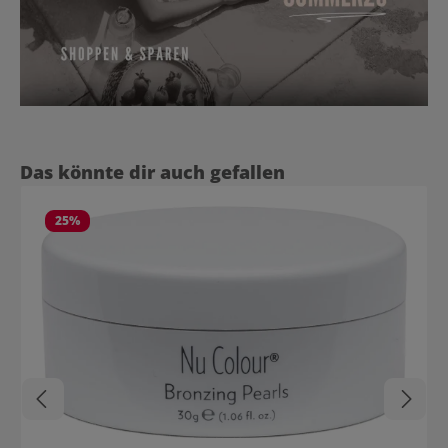
Produktgalerie überspringen
Das könnte dir auch gefallen
25
%