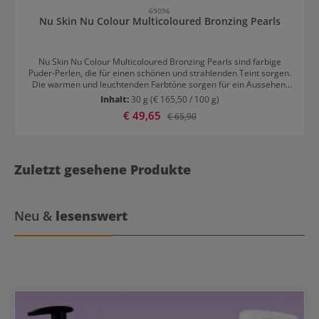
69096
Nu Skin Nu Colour Multicoloured Bronzing Pearls
Nu Skin Nu Colour Multicoloured Bronzing Pearls sind farbige
Puder-Perlen, die für einen schönen und strahlenden Teint sorgen.
Die warmen und leuchtenden Farbtöne sorgen für ein Aussehen,
das wie von der Sonne geküsst ist. Der speziell entwickelte Puder
Inhalt:
30 g
(€ 165,50 / 100 g)
hat eine Textur, die sich leicht gleitend auftragen lässt. Es ist eine
Verkaufspreis:
€ 49,65
Regulärer Preis:
€ 65,90
gute Alternative zu Talkumpuder. Anwendungstipps für Nu Skin Nu
Colour Multicoloured Bronzing Pearls Mit einem großen
Puderpinsel oder Schwamm auftragen. Über Gesicht und Hals oder
nur auf den Wangen zum Betonen auftragen.
Zuletzt gesehene Produkte
Neu &
lesenswert