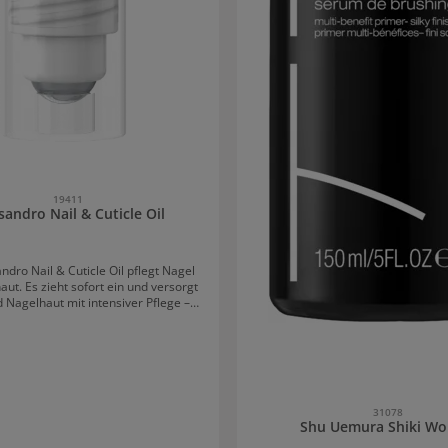
19411
sandro Nail & Cuticle Oil
ndro Nail & Cuticle Oil pflegt Nagel
ut. Es zieht sofort ein und versorgt
 Nagelhaut mit intensiver Pflege –
 Roll-on-Applikator im praktischen
 ist es ideal für zwischendurch und
Wirkstoffe: Kukui Nuss Öl & Vitamin
g:Mit Roll On gezielt auf Nägel und
Nagelhaut auftragen.
31078
Shu Uemura Shiki Wo