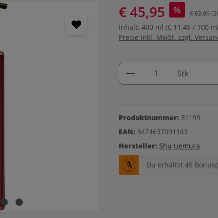
€ 45,95
%
€ 62,00
(2
Inhalt:
400 ml
(€ 11,49 / 100 ml
Preise inkl. MwSt. zzgl. Versa
Produkt Anzahl: G
Stk
Produktnummer:
31199
EAN:
3474637091163
Hersteller:
Shu Uemura
Du erhältst 45 Bonusp