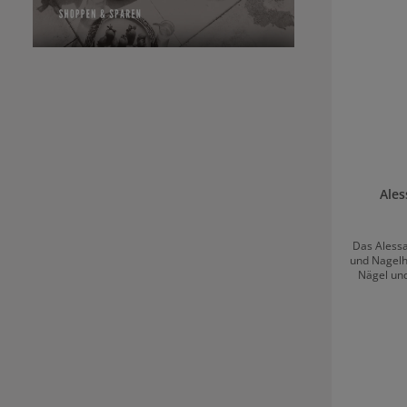
Ales
Das Alessa
und Nagelha
Nägel und
durch den
Tubenformat
unterwegs. 
E.Anwendun