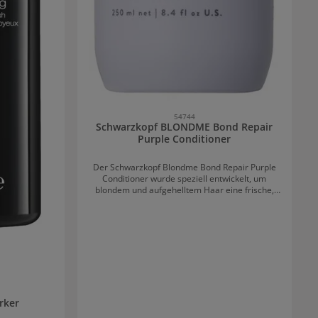
54744
Schwarzkopf BLONDME Bond Repair
Purple Conditioner
Der Schwarzkopf Blondme Bond Repair Purple
Conditioner wurde speziell entwickelt, um
blondem und aufgehelltem Haar eine frische,
klare Farbrichtung zu verleihen und gleichzeitig
intensiven Schutz und Pflege zu bieten. Die
präzise Dosierung kühler Pigmente frischt
stumpfes Haar auf, ohne die bestehende
Haarfarbe zu verändern. Für ein frisches, klares
Blond mit kühler Nuancierung. Neutralisierung
& Pflege in einem Schritt Mit der Bond Repair
Technologie neutralisiert dieser Conditioner
gelbe Untertöne und verhindert unerwünschte
rker
Messingtöne. Die pflegende Formel entwirrt das
Haar sofort, macht es geschmeidig und verleiht