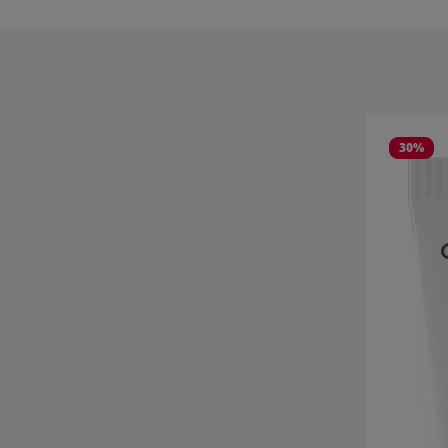
Produktgale
30
%