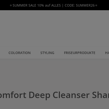
🔅SUMMER SALE 10% auf ALLES | CODE: SUMMER26🔅
COLORATION
STYLING
FRISEURPRODUKTE
H
omfort Deep Cleanser Sh