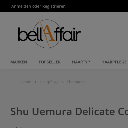
Anmelden
oder
Registrieren
Zur Hauptnavigation springen
MARKEN
TOPSELLER
HAARTYP
HAARPFLEGE
Home
Haarpflege
Shampoos
Shu Uemura Delicate C