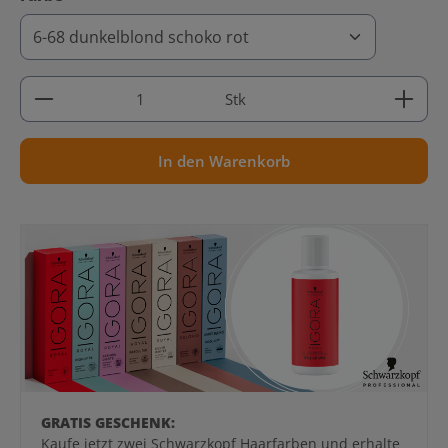
Produkt Anzahl: Gib den gewünschten Wert ein ode
Stk
In den Warenkorb
GRATIS GESCHENK:
Kaufe jetzt zwei Schwarzkopf Haarfarben und erhalte