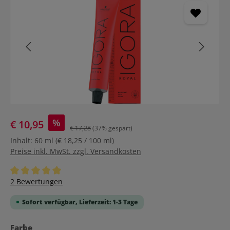
%
€ 10,95
€ 17,28
(37% gespart)
Inhalt:
60 ml
(€ 18,25 / 100 ml)
Preise inkl. MwSt. zzgl. Versandkosten
Durchschnittliche Bewertung von 5 von 5 Sternen
2 Bewertungen
Sofort verfügbar, Lieferzeit: 1-3 Tage
auswählen
Farbe