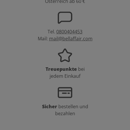
gemischt. Welchen Entwickler von Welloxon Perfect man wählen
Österreich ab 60 €
sollte, hängt von der gewünschten Aufhellung ab: 6% 20 Vol. für
eine Aufhellung um eine Tonstufe 9% 30 Vol. für eine Aufhellung
um zwei Tonstufen 12% 40 Vol. für eine Aufhellung um drei
Tonstufen Können die Wella Illumina Color Haarfarben mit
Koleston Perfect gemischt werden? Achtung: Das Mischen mit
Koleston Perfect wird nicht empfohlen. Wella Illumina Color 60ml
Tel.
0800404453
kaufen bei BellAffair Lassen Sie die Haare mit der permanenten
Farbe Wella Illumina Color 60ml glänzen. Der natürliche Haarton
Mail:
mail@bellaffair.com
wird aufgehellt, dunkler gemacht oder einfach nur hervorgehoben.
Von den beeindruckenden Lichtreflexen werden Sie auf jeden Fall
begeistert sein. Kaufen Sie am besten gleich die gewünschte
Haarfarbe und den dazugehörigen Entwickler von Welloxon Perfect
zu attraktiven Preisen bei BellAffair!
Treuepunkte
bei
jedem Einkauf
Sicher
bestellen und
bezahlen