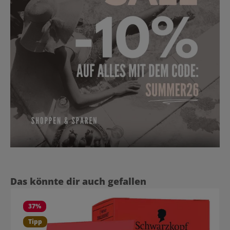
Produktgalerie überspringen
Das könnte dir auch gefallen
37
%
Tipp