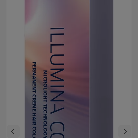
Royal Hohe Farbintensität Perfekter Farbausgleich auch auf
porösem Haar Bis zu 100% Weißabdeckung Ultimativer Farberhalt
Absolute Strähnentreue