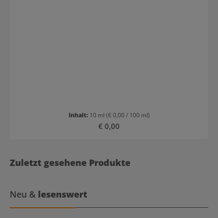
Inhalt:
10 ml
(€ 0,00 / 100 ml)
Regulärer Preis:
€ 0,00
Zuletzt gesehene Produkte
Neu &
lesenswert