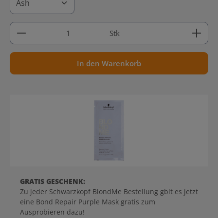
Produkt Anzahl: Gib den gewünschten Wert ein ode
Stk
In den Warenkorb
GRATIS GESCHENK:
Zu jeder Schwarzkopf BlondMe Bestellung gbit es jetzt
eine Bond Repair Purple Mask gratis zum
Ausprobieren dazu!