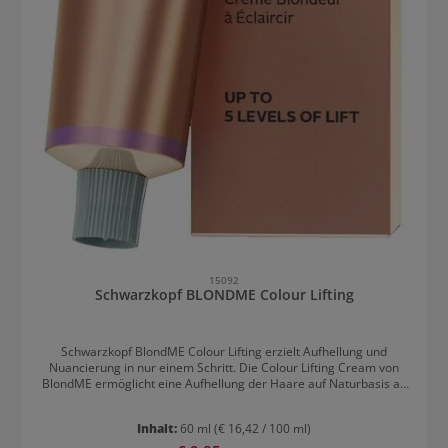
15092
Schwarzkopf BLONDME Colour Lifting
Schwarzkopf BlondME Colour Lifting erzielt Aufhellung und
Nuancierung in nur einem Schritt. Die Colour Lifting Cream von
BlondME ermöglicht eine Aufhellung der Haare auf Naturbasis ab
Farbtiefe 6 und heller um bis zu 5 Stufen. Auch eine kreative
Mischung mit den Blondme Tonern ist mit diesem Produkt möglich.
Inhalt:
60 ml
(€ 16,42 / 100 ml)
Die integrierte Bond Enforcing Technologie schützt die
Haarstruktur und minimiert Haarbruch - so wird das Haar