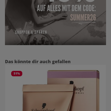
Produktgalerie überspringen
Das könnte dir auch gefallen
51
%