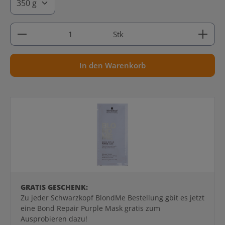
Produkt Anzahl: Gib den gewünschten Wert ein ode
Stk
In den Warenkorb
GRATIS GESCHENK:
Zu jeder Schwarzkopf BlondMe Bestellung gbit es jetzt
eine Bond Repair Purple Mask gratis zum
Ausprobieren dazu!