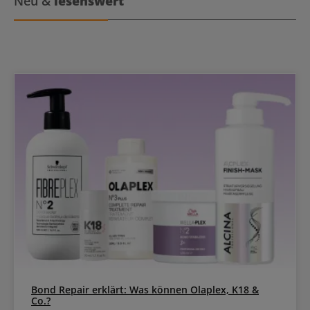
Neu &
lesenswert
keine Verwendung von Folien mehr nötig. Mit dem Premium Clay
Lightener werden nahtlose und zuverlässige Balayage-Ergebnisse
erzielt. Zu beachten sind diese Tipps:Auf das trockene Haar
auftragen.Nur für die Anwendung ohne Kopfhautkontakt.Nicht mit
dem BlondMe Premium LIghtener 9+ mischen.Den Clay Lightener
und den Developer mit einem Kamm vermischen.Für bis zu 6
Stufen Aufhellung mit dem 6% 20 Vol. Entwickler verwenden. Für
bis zu 7+ Stufen an Aufhellung den 9% 30 Vol. oder 12% 40 Vol.
Entwickler verwenden.Mischungsverhältnis 1:1,5 bis 1:2 20-45
Minuten einwirken lassen.
Bond Repair erklärt: Was können Olaplex, K18 &
Co.?