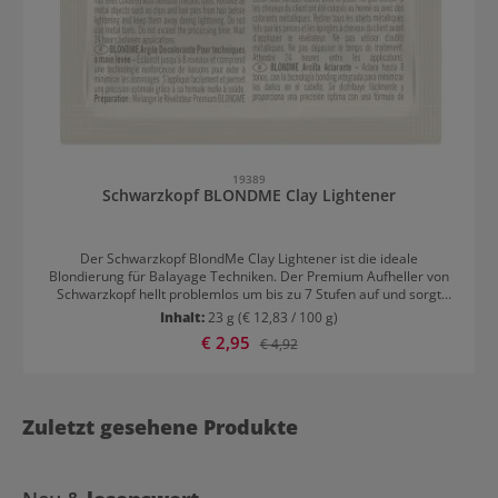
19389
Schwarzkopf BLONDME Clay Lightener
Der Schwarzkopf BlondMe Clay Lightener ist die ideale
Blondierung für Balayage Techniken. Der Premium Aufheller von
Schwarzkopf hellt problemlos um bis zu 7 Stufen auf und sorgt
dabei jedoch für maximale Haarschonung dank der integrierten
Inhalt:
23 g
(€ 12,83 / 100 g)
Bonding-Technologie. Das Blondierpulver ist mit der Bond
Verkaufspreis:
€ 2,95
Regulärer Preis:
€ 4,92
Enforcing Technologie ausgestattet, die für eine gestärkte
Haarstruktur sowie minimierten Haarbruch sorgt. Sie schützt die
Faserverbindungen und baut neue auf, so kann dauerhaft
gestärktes und geschmeidiges Haar
entstehen.Anwendungsempfehlung von Schwarzkopf BlondMe
Zuletzt gesehene Produkte
Clay LightenerDie kaolin-basierte Blondierung lässt sich schnell
anrühren und ermöglicht müheloses Arbeiten bei
Freihandtechniken. Der Farbbrei kapselt das Haar ab, sodass sich
die Farbmasse nicht mit unbehandeltem Haar vermengt. Daher ist