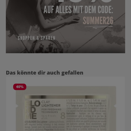
Produktgalerie überspringen
Das könnte dir auch gefallen
40
%