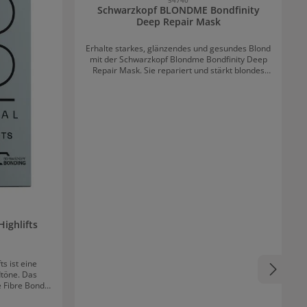
Schwarzkopf BLONDME Bondfinity
Deep Repair Mask
Erhalte starkes, glänzendes und gesundes Blond
mit der Schwarzkopf Blondme Bondfinity Deep
Repair Mask. Sie repariert und stärkt blondes
und aufgehelltes Haar tiefenwirksam mit einer
reichhaltigen Formel, die jedoch nicht
beschwert. Dank der Bondfinity Technologie
stellt sie die Haarstruktur wieder her, schützt
das haareigene Keratin und macht das Haar bis
zu 20-mal stärker*. Sie verhindert Haarbruch,
beugt zukünftigen Schäden vor und sorgt für ein
gesundes, geschmeidiges Blond. Intensive
Pflege, Reparatur & Kräftigung für blondes Haar
? Repariert & stärkt die Haarstruktur ? Reduziert
Haarbruch um bis zu 95 % ? Schützt das
haareigene Keratin ? Macht das Haar
geschmeidig & widerstandsfähig Anwendung
ighlifts
Gleichmäßig auf feuchtem, handtuchtrockenem
Haar verteilen. 5–10 Minuten einwirken lassen,
dann gründlich ausspülen. *lt. Hersteller
s ist eine
dtöne. Das
e Fibre Bond
ung wird das