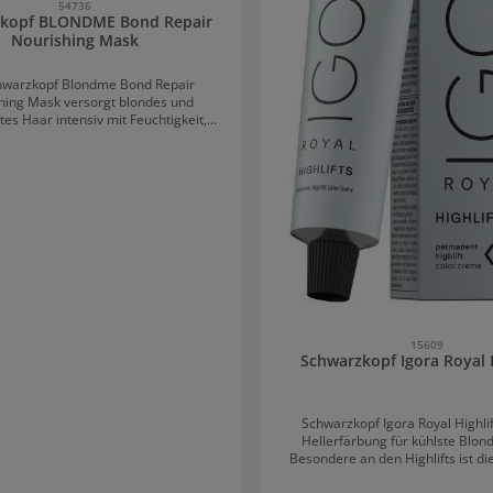
54736
kopf BLONDME Bond Repair
Nourishing Mask
hwarzkopf Blondme Bond Repair
hing Mask versorgt blondes und
tes Haar intensiv mit Feuchtigkeit,
 beschweren. Dank der Bond Repair
ogie stärkt sie die Haarstruktur,
rt Haarbruch um bis zu 95 % und
die Elastizität. Das Haar wird 15-mal
*, geschmeidiger und erhält neue
eit für
 Haar: Die Effekte der nähernden
ksam ? Stärkt das Haar & reduziert
? Glättet poröse Haarstrukturen für
eschmeidigkeit ? Verbessert die
d verleiht Sprungkraft Anwendung
15609
g auf feuchtem, handtuchtrockenem
Schwarzkopf Igora Royal H
len. 5–10 Minuten einwirken lassen,
 gründlich auswaschen. *lt.
Herstellerangaben.
Schwarzkopf Igora Royal Highlift
Hellerfärbung für kühlste Blon
Besondere an den Highlifts ist di
Technologie. Während der Aufhell