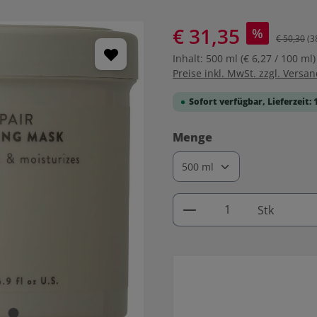
€ 31,35
%
€ 50,30
(3
Inhalt:
500 ml
(€ 6,27 / 100 ml)
Preise inkl. MwSt. zzgl. Versa
Sofort verfügbar, Lieferzeit: 
auswählen
Menge
Produkt Anzahl: G
Stk