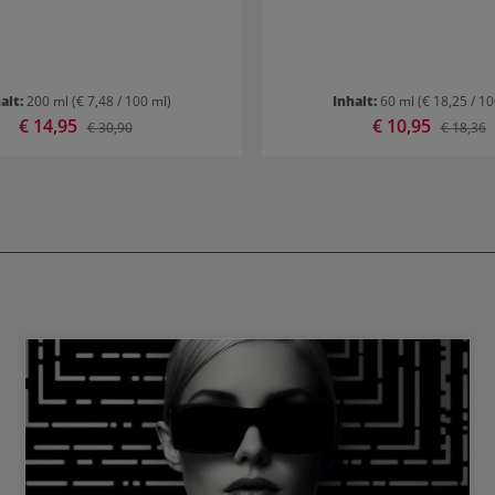
alt:
200 ml
(€ 7,48 / 100 ml)
Inhalt:
60 ml
(€ 18,25 / 1
Verkaufspreis:
€ 14,95
Verkaufspreis:
€ 10,95
Regulärer Preis:
Reguläre
€ 30,90
€ 18,36