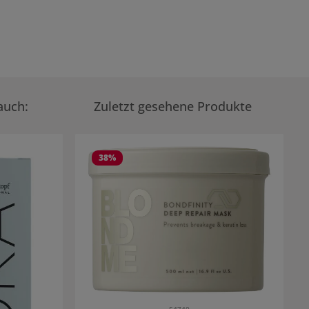
auch:
Zuletzt gesehene Produkte
38
%
54740