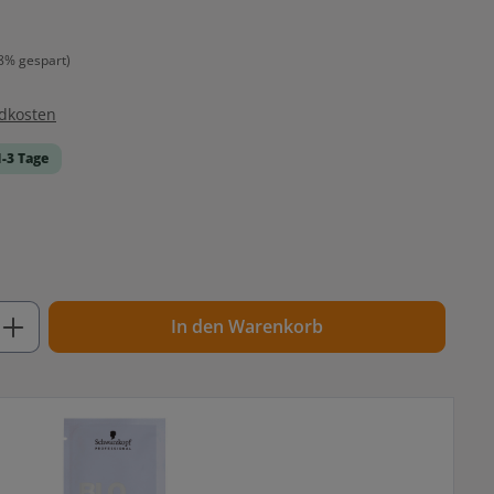
8% gespart)
ndkosten
1-3 Tage
ib den gewünschten Wert ein oder benutz
In den Warenkorb