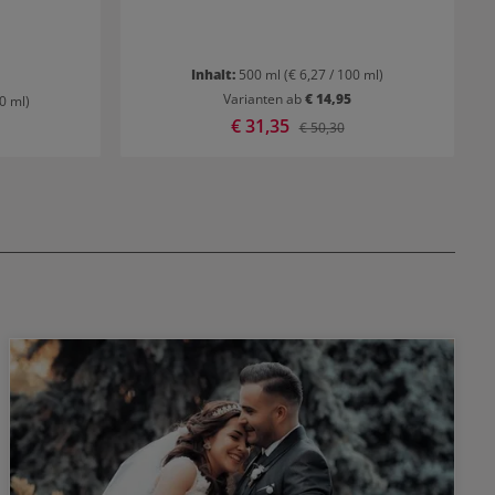
Inhalt:
500 ml
(€ 6,27 / 100 ml)
Varianten ab
€ 14,95
00 ml)
Verkaufspreis:
€ 31,35
r Preis:
Regulärer Preis:
€ 50,30
o