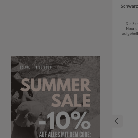
Schwarz
Die Sc
Nouris
aufgehell
ohne es zu
Technol
reduzie
verbessert 
stärker
Sprungkraft. Intensive Pflege & Feuchtigk
blondes
Maske: ? Spendet intensive Feuchtigkeit & pflegt
tiefenwir
Haarbruch 
mehr G
Elastizität un
Gleichmäßi
Haar vertei
dann