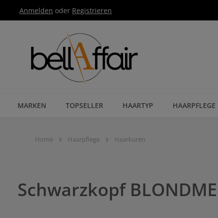
Anmelden
oder
Registrieren
Zur Hauptnavigation springen
MARKEN
TOPSELLER
HAARTYP
HAARPFLEGE
Home
Haarpflege
Haarkuren
Schwarzkopf BLONDME 