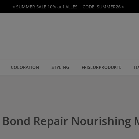
🔅SUMMER SALE 10% auf ALLES | CODE: SUMMER26🔅
COLORATION
STYLING
FRISEURPRODUKTE
H
Bond Repair Nourishing 