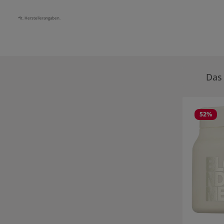
*lt. Herstellerangaben.
Das 
Produktgale
52
%