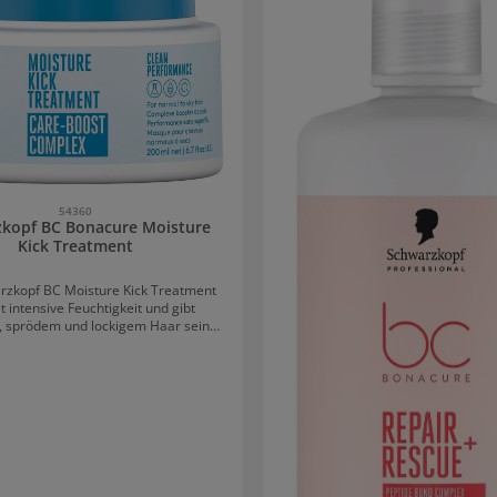
54360
kopf BC Bonacure Moisture
Kick Treatment
rzkopf BC Moisture Kick Treatment
 intensive Feuchtigkeit und gibt
, sprödem und lockigem Haar seine
prungkraft und Elastizität zurück. Mit
ndung wird das Haar durch die Cell
 Technologie, veganes Keratin und
efengepflegt und die Haaroberfläche
lättet. Das Haar erhält einen
hlichen Glanz und Geschmeidigkeit
r Feuchtigkeitshaushalt ausgewogen
uchtigkeit für trockenes HaarDie
keitsspendende Formel schützt das