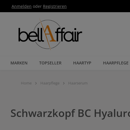
Anmelden
oder
Registrieren
Zur Hauptnavigation springen
MARKEN
TOPSELLER
HAARTYP
HAARPFLEGE
Home
Haarpflege
Haarserum
Schwarzkopf BC Hyalur