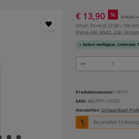
€ 13,90
%
€ 24,90
(4
Inhalt:
50 ml
(€ 27,80 / 100 ml)
Preise inkl. MwSt. zzgl. Versa
Sofort verfügbar, Lieferzeit: 
Produkt Anzahl: G
Produktnummer:
19711
EAN:
4067971110332
Hersteller:
Schwarzkopf Prof
Du erhältst 13 Bonusp