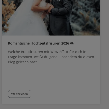
Produkten der
r Bis zu
ion mit dem
r verwendet
-Behandlung.
tem Haar.
Romantische Hochzeitsfrisuren 2026 👰
Welche Brautfrisuren mit Wow-Effekt für dich in
Frage kommen, weißt du genau, nachdem du diesen
Blog gelesen hast.
Weiterlesen