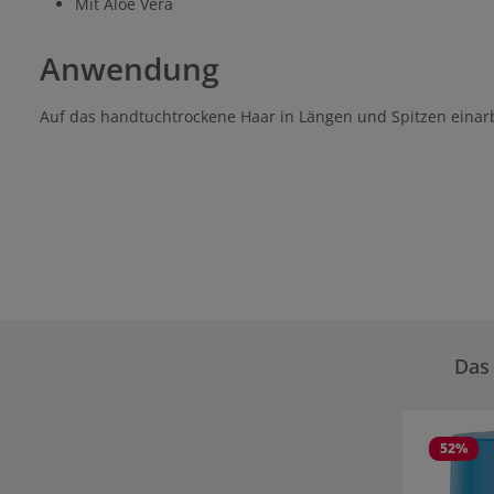
Mit Aloe Vera
Anwendung
Auf das handtuchtrockene Haar in Längen und Spitzen einarb
Das 
Produktgale
52
%