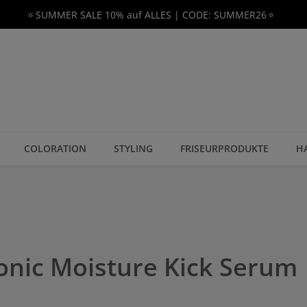
🔅SUMMER SALE 10% auf ALLES | CODE: SUMMER26🔅
COLORATION
STYLING
FRISEURPRODUKTE
H
onic Moisture Kick Serum