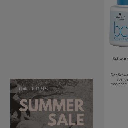
Schwarz
Das Schwa
spendet
trockenem
natürliche S
jeder Anwe
Equalizer
Glycerol ti
geg
unwiderste
während de
wird.Fe
feuchtig