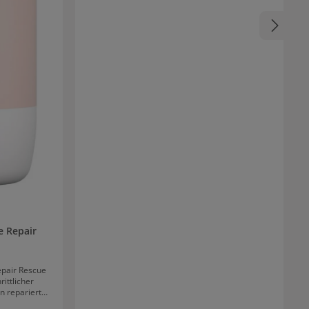
e Repair
pair Rescue
ittlicher
n repariert
traum von 3