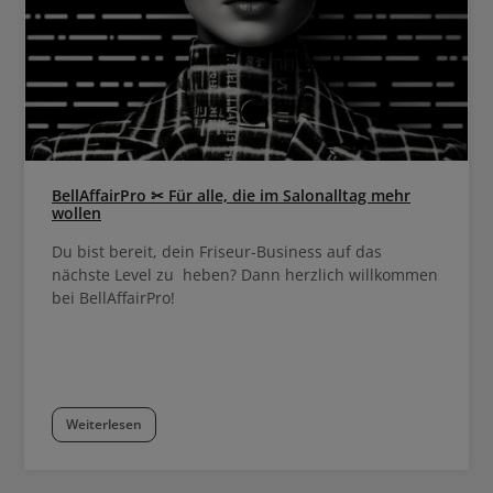
Shampoo in Kombination mit den 
Bonacure Repair Rescue reihe sorgen fü
100 % kräftigeres Haar** Bis zu 95% weniger
Haarbruch, wenn es in Kombinat
Repair Rescue Spray Conditione
wird Bis zu 85% verbesserte Kämmbarkeit***
**In Bezug auf die Repair Rescue
***Im Vergleich zu geschädig
BellAffairPro ✂ Für alle, die im Salonalltag mehr
wollen
Du bist bereit, dein Friseur-Business auf das
nächste Level zu heben? Dann herzlich willkommen
bei BellAffairPro!
Weiterlesen