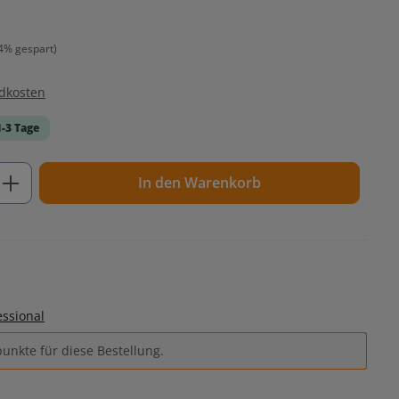
4% gespart)
ndkosten
1-3 Tage
ib den gewünschten Wert ein oder benutz
In den Warenkorb
essional
unkte für diese Bestellung.