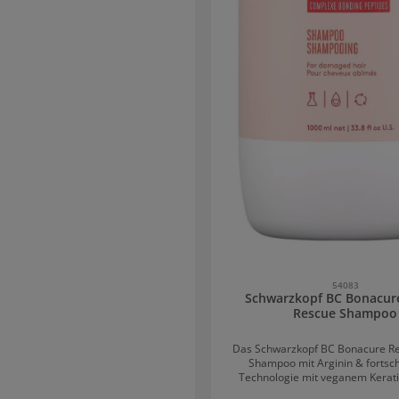
em Austrocknen und wirkt trotz der
tigen und intensiven Pflege nicht
nd. Das Treatment bietet bis zu 48
 Feuchtigkeit versorgtes Haargefühl
astizität. Das Treatment von
isture Kick ist speziell für normales
kenes, sprödes oder lockiges Haar
t. Spendet Pflege und verleiht dem
schmeidigkeit. Es ist dabei frei
chen Farbstoffen und ein veganes
ukt.AnwendungDas Haar nach der
mit dem Handtuch trocknen. Das
 Spitzen sanft
en und 10 Minuten einwirken lassen.
Gut ausspülen.
54083
Schwarzkopf BC Bonacur
Rescue Shampoo
Das Schwarzkopf BC Bonacure Re
Shampoo mit Arginin & fortschr
Technologie mit veganem Kerati
Haarschäden, die über einen Zei