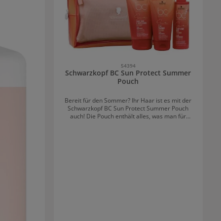
54394
Schwarzkopf BC Sun Protect Summer
Pouch
Bereit für den Sommer? Ihr Haar ist es mit der
Schwarzkopf BC Sun Protect Summer Pouch
auch! Die Pouch enthält alles, was man für
schönes Haar im Sommer braucht:
Schwarzkopf BC Sun Protect 3-in-1 Scalp, Hair &
Body Cleanse 100ml: Ein After Sun Shampoo für
Haare, Kopfhaut und Körper. Schwarzkopf BC
Sun Protect Scalp & Hair Mist 100ml:
Beruhigendes Spray für Haare und Kopfhaut.
Schwarzkopf BC Sun Protect 2-in-1 Treatment
75ml: Ein Treatment, da sowohl als
Conditioner,als auch als Haarkur verwendet
werden kann und das Haar in der Tiefe
repariert. Gratis Pouch