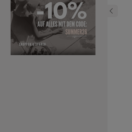
Haar vor d
reichhal
beschwere
Stunden mit
mit verbesserter El
Bonacure Mo
bis troc
formulier
Haar Ge
künstli
Haarprod
Wäsche 
Treatment in Längen und
einmassier