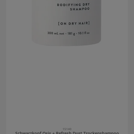
15140
Schwarzkopf Osis + Refresh Dust Trockenshampoo