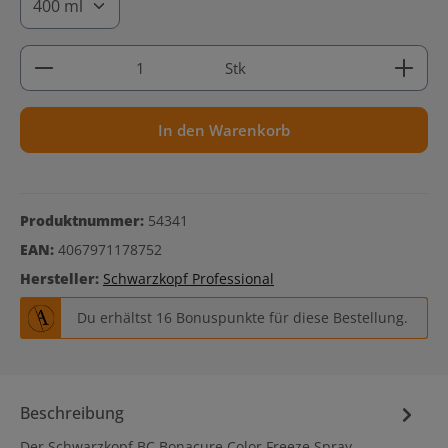
Produkt Anzahl: Gib den gewünschten Wert ein ode
Stk
In den Warenkorb
Produktnummer:
54341
EAN:
4067971178752
Hersteller:
Schwarzkopf Professional
Du erhältst 16 Bonuspunkte für diese Bestellung.
Beschreibung
Der Schwarzkopf BC Bonacure Color Freeze Spray