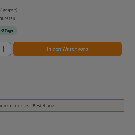
% gespart)
ndkosten
1-3 Tage
ib den gewünschten Wert ein oder benutz
In den Warenkorb
unkte für diese Bestellung.