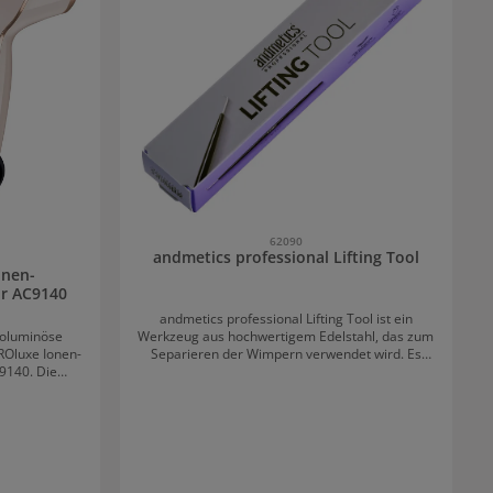
62090
andmetics professional Lifting Tool
onen-
or AC9140
andmetics professional Lifting Tool ist ein
Werkzeug aus hochwertigem Edelstahl, das zum
voluminöse
Separieren der Wimpern verwendet wird. Es
ROluxe Ionen-
liegt gut in der Hand und ermöglicht ein
9140. Die
einfaches Greifen und Anheben der Härchen
ie nutzt
während des Wimpern-Liftings.
um die Hitze
 am meisten
rt zusätzliche
 Während dem
 vermindert.