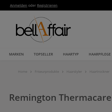
Anmelden
oder
Registrieren
Zur Hauptnavigation springen
MARKEN
TOPSELLER
HAARTYP
HAARPFLEGE
Home
Friseurprodukte
Haarstyler
Haartrockner
Remington Thermacare