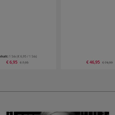
nhalt:
1 Stk
(€ 6,95 / 1 Stk)
Verkaufspreis:
€ 6,95
Verkaufspreis:
€ 46,95
Regulärer Preis:
Reguläre
€ 7,95
€ 74,99