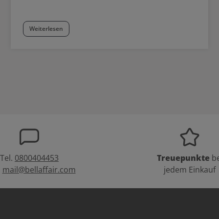
Weiterlesen
Tel.
0800404453
Treuepunkte
be
:
mail@bellaffair.com
jedem Einkauf