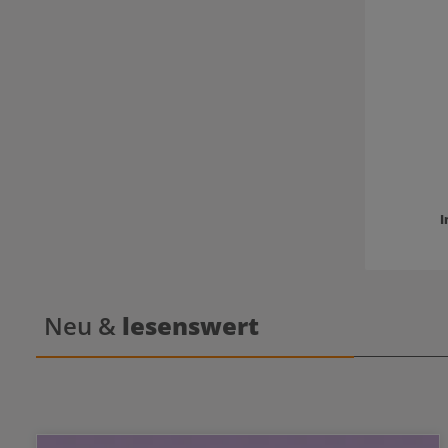
I
Neu &
lesenswert