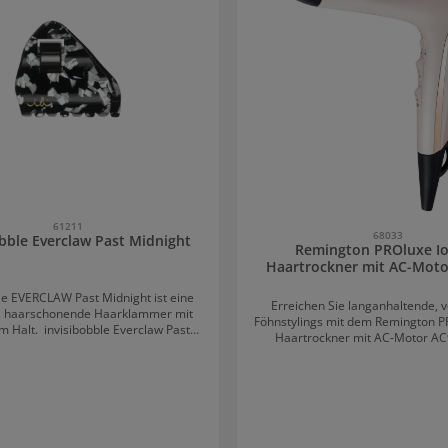
61211
68033
obble Everclaw Past Midnight
Remington PROluxe I
Haartrockner mit AC-Mot
le EVERCLAW Past Midnight ist eine
Erreichen Sie langanhaltende, 
s haarschonende Haarklammer mit
Föhnstylings mit dem Remington P
bobble Everclaw Past
Haartrockner mit AC-Motor AC
ght: Starker Halt und weniger
spezielle OPTIheat-Technolog
W ist mit
intelligente Wärmeprozessoren, 
iven, haarschonenden HairLoveTech-
genau dorthin zu leiten, wo sie
ie hergestellt und bietet nicht nur
benötigt wird. Die Style-Taste liefe
alt, sondern reduziert auch Schäden
für längeren Halt und Volumen.
o für glückliches und gesundes Haar.
Föhnen wird statische Aufladung
inierende Farbe setzt jede Frisur in