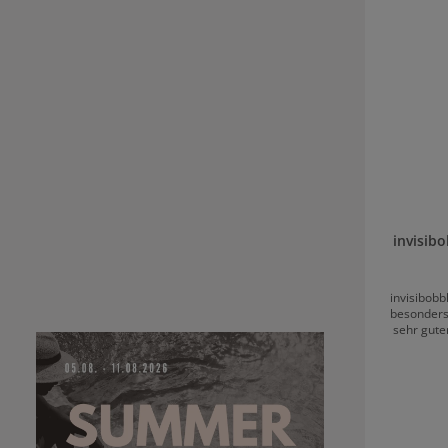
invisib
invisibobb
besonder
sehr gutem Halt. invisi
Midni
Haarschäden Dieser schicke EVERCLA
der innovat
Technolog
sicheren H
und sorgt s
Diese fasz