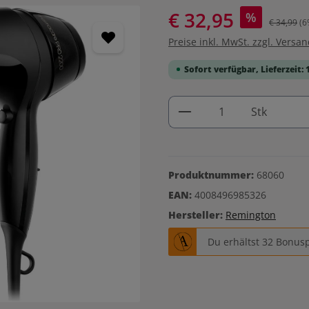
€ 32,95
%
€ 34,99
(6
Preise inkl. MwSt. zzgl. Versa
Sofort verfügbar, Lieferzeit: 
Produkt Anzahl: G
Stk
Produktnummer:
68060
EAN:
4008496985326
Hersteller:
Remington
Du erhältst 32 Bonusp