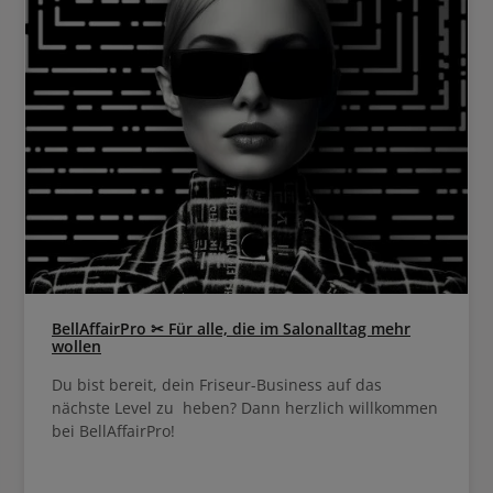
BellAffairPro ✂ Für alle, die im Salonalltag mehr
wollen
Du bist bereit, dein Friseur-Business auf das
nächste Level zu heben? Dann herzlich willkommen
bei BellAffairPro!