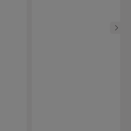
er edlen,
hältlich.
luxe Ionen-
att
abnehmbarer Luftfilter Aufhängeöse 3 m Kabel