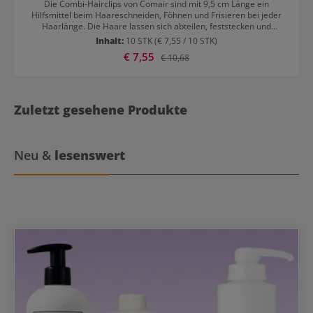
Die Combi-Hairclips von Comair sind mit 9,5 cm Länge ein
Hilfsmittel beim Haareschneiden, Föhnen und Frisieren bei jeder
Haarlänge. Die Haare lassen sich abteilen, feststecken und
fixieren. Die Klammern sind aber auch praktisch, um das Haar zu
Inhalt:
10 STK
(€ 7,55 / 10 STK)
Hause schnell mal hochzustecken oder bei der Hautpflege vom
Verkaufspreis:
€ 7,55
Regulärer Preis:
€ 10,68
Gesicht fernzuhalten. Jeder Clip aus dem 10er Pack hat eine feine
Zahnung, damit das Haar nicht wegrutschen kann. Comair Combi-
Hairclips sind robust aus biegsamem Kunststoff und Aluminium
gemacht. Im Frisersalon sind die vielseitigen Haarklammern nicht
wegzudenken. Je nach Vorliebe sind sie in verschiedenen bunten
Zuletzt gesehene Produkte
Farben erhältlich.
Neu &
lesenswert