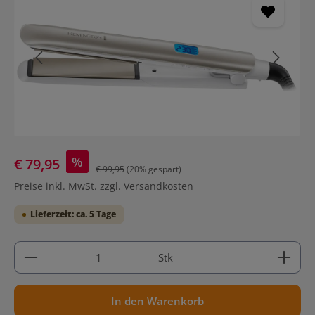
%
€ 79,95
€ 99,95
(20% gespart)
Preise inkl. MwSt. zzgl. Versandkosten
Lieferzeit: ca. 5 Tage
Produkt Anzahl: Gib den gewünschten Wert ein ode
Stk
In den Warenkorb