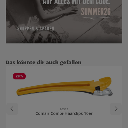
Produktgalerie überspringen
Das könnte dir auch gefallen
29
%
20313
Comair Combi-Haarclips 10er