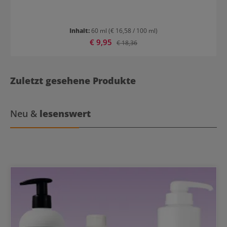
Inhalt:
60 ml
(€ 16,58 / 100 ml)
Verkaufspreis:
€ 9,95
Regulärer Preis:
€ 18,36
Zuletzt gesehene Produkte
Neu &
lesenswert