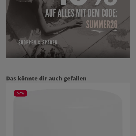
Produktgalerie überspringen
Das könnte dir auch gefallen
57
%