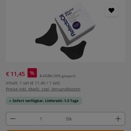
%
€ 11,45
€ 17,95
(36% gespart)
Inhalt:
1 set
(€ 11,45 / 1 set)
Preise inkl. MwSt. zzgl. Versandkosten
Sofort verfügbar, Lieferzeit: 1-3 Tage
Produkt Anzahl: Gib den gewünschten Wert ein ode
Stk