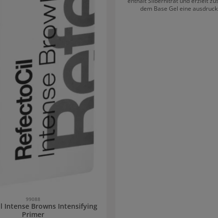
enthält Silbernitrat und erzielt 
dem Base Gel eine ausdruck
Augenbrauenfärbung mit langem Halt. Vor
Das Ergebnis hält bis zu 6
Dermatologisch und augenärztli
Keine Tierversuche Anleitung: Für
Wimpern: Haut mit RefectoCil Sili
Wimpernblättchen und einer spez
schützen Für Augenbrauen: Optional: Primer
(nur für Augenbrauen!) auftrag
wirken lassen, entfernen und Bra
trocknen lassen. Base Gel auftragen, für 2
Minuten wirken lassen, entfe
Augenbrauen 4 Minuten trockn
Activator Gel auftragen, 1 Minut
lassen und mit einem feuchten
entfernen. Wichtige Hinweise: Activator Gel nur
mit RefectoCil Intense Brow[n
verwenden Produkte nacheinander auftragen,
ohne sie zu vermischen Entferne das Base Gel
gründlich, bevor das Activator Ge
wird. Zuerst sieht das Haar sehr dunkel aus,
aber das endgültige Ergebnis zei
nach dem Färben.
99088
l Intense Browns Intensifying
Primer