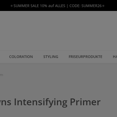
🔅SUMMER SALE 10% auf ALLES | CODE: SUMMER26🔅
COLORATION
STYLING
FRISEURPRODUKTE
H
rn
ns Intensifying Primer