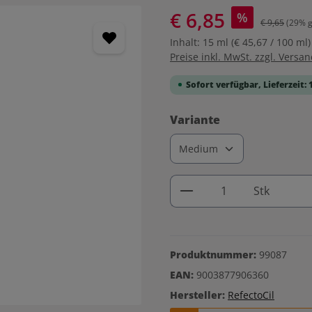
€ 6,85
%
€ 9,65
(29% g
Inhalt:
15 ml
(€ 45,67 / 100 ml)
Preise inkl. MwSt. zzgl. Versa
Sofort verfügbar, Lieferzeit: 
auswählen
Variante
Produkt Anzahl: G
Stk
Produktnummer:
99087
EAN:
9003877906360
Hersteller:
RefectoCil