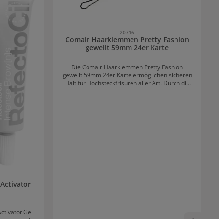
20716
Comair Haarklemmen Pretty Fashion
gewellt 59mm 24er Karte
Die Comair Haarklemmen Pretty Fashion
gewellt 59mm 24er Karte ermöglichen sicheren
Halt für Hochsteckfrisuren aller Art. Durch die
tropfenförmigen Versiegelungen an den Enden
werden die Haare geschont. Tipps für optimalen
Halt mit Comair Haarklemmen Pretty Fashion
gewellt 59mm 24er Karte Achtung: Häufig
werden geriffelte Haarklemmen falsch befestigt.
Die gewellte Seite muss immer unten sein,
damit sie die Klemme fest hält. Für noch
stärkeren Halt können zwei Metallklemmen
gekreuzt verwendet werden. Die Innenseite der
Comair Haarklemmen kann auch mit
Trockenshampoo oder Haarspray besprüht
werden, damit sie nicht verrutschen.
Activator
ctivator Gel