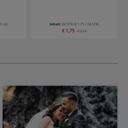
00 ml)
Inhalt:
24 STK
(€ 1,75 / 24 STK)
Verkaufspreis:
€ 1,75
r Preis:
Regulärer Preis:
€ 2,10