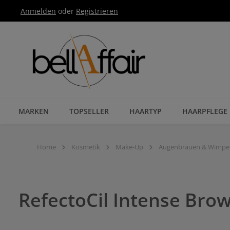
Anmelden
oder
Registrieren
Zur Hauptnavigation springen
MARKEN
TOPSELLER
HAARTYP
HAARPFLEGE
Home
Kosmetik
Make-Up
Augenbrauen & Wimpe
RefectoCil Intense Brow