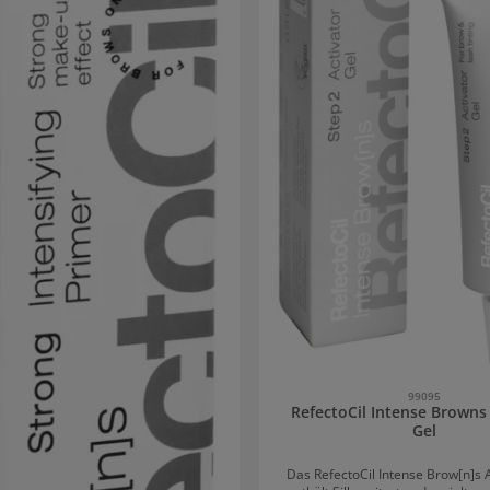
99095
RefectoCil Intense Browns 
Gel
Das RefectoCil Intense Brow[n]s A