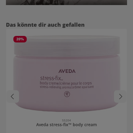
Produktgalerie überspringen
Das könnte dir auch gefallen
20
%
55204
Aveda stress-fix™ body cream