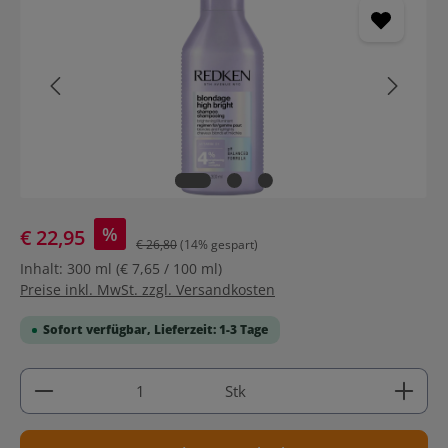
%
€ 22,95
€ 26,80
(14% gespart)
Inhalt:
300 ml
(€ 7,65 / 100 ml)
Preise inkl. MwSt. zzgl. Versandkosten
Sofort verfügbar, Lieferzeit: 1-3 Tage
Produkt Anzahl: Gib den gewünschten Wert ein ode
Stk