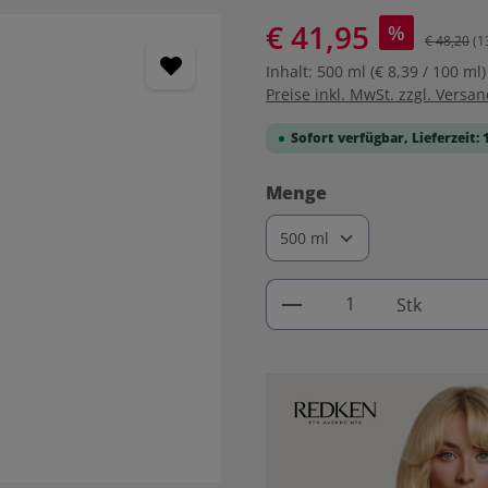
€ 41,95
%
€ 48,20
(1
Inhalt:
500 ml
(€ 8,39 / 100 ml)
Preise inkl. MwSt. zzgl. Versa
Sofort verfügbar, Lieferzeit: 
auswählen
Menge
Produkt Anzahl: G
Stk