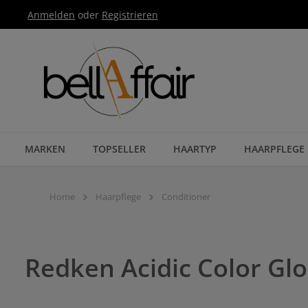
Anmelden
oder
Registrieren
Zur Hauptnavigation springen
MARKEN
TOPSELLER
HAARTYP
HAARPFLEGE
Home
Haarpflege
Conditioner
Redken Acidic Color Glo