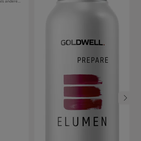
als andere
ie sensible
en und sanft
eit entwickelt
beruhigt die
e und schenkt
 entspannte
 sich spürbar
n natürlichen
toffe lassen
r kämmen.