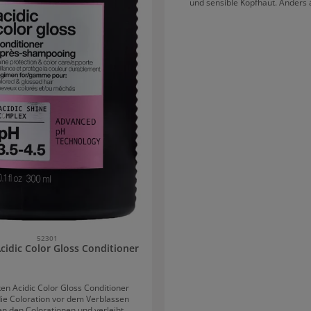
und sensible Kopfhaut. Anders 
Haarkuren wir diese direkt auf d
Kopfhaut und das Haar aufgetrag
einmassiert. Bereits nach kurzer Z
die Maske ihre volle Wirkung und 
Kopfhaut, nimmt Spannungsgefühl
ihr ein Frischegefühl. Beruhigende Maske für
sichtbar schönes Haar und eine
Kopfhaut Auch das Haar profitiert von der Senso
Calm Maske mit Allantoin. Es fühlt
geschmeidiger an und erhält eine
Glanz. Durch die Maske ohne Dufs
sich die Haar auch viel besse
52301
cidic Color Gloss Conditioner
en Acidic Color Gloss Conditioner
die Coloration vor dem Verblassen
n den Colorationen und verleiht