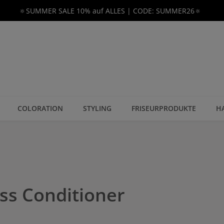
🔅SUMMER SALE 10% auf ALLES | CODE: SUMMER26🔅
COLORATION
STYLING
FRISEURPRODUKTE
H
ss Conditioner