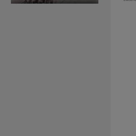
langanha
Haarwäschen. Redken 
Conditione
Glanzkompl
Formel mit
Schuppens
Haar
Gleichgew
molekula
aussehen
Salon. Redken Acidic Color Gloss Conditioner
Anwendung Nach dem Haarewaschen au
feuchte H
Spitzen ko
Acidic Col