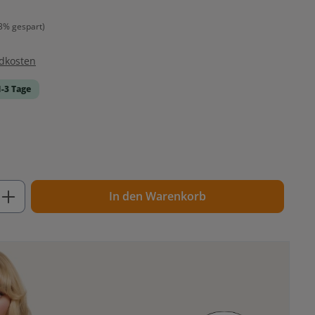
3% gespart)
ndkosten
1-3 Tage
ib den gewünschten Wert ein oder benutz
In den Warenkorb