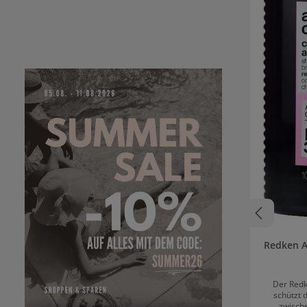
Redken A
Der Redk
schützt 
zwische