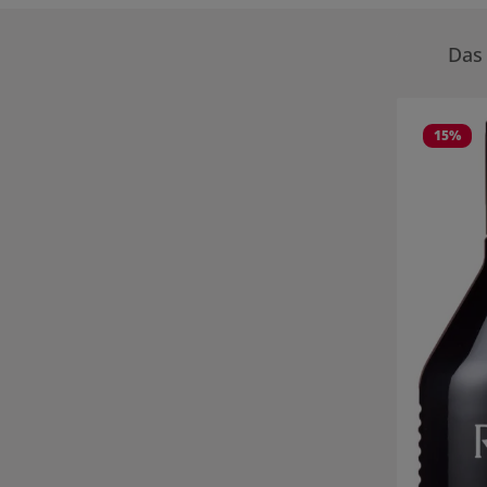
Das 
Produktgale
15
%