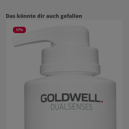
Produktgalerie überspringen
Das könnte dir auch gefallen
17
%