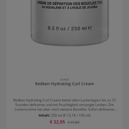
53454
Redken Hydrating Curl Cream
Redken Hydrating Curl Cream bietet allen Lockentypen bis zu 72
Stunden definierte und mit Feuchtigkeit versorgte Locken. Die
Lockencreme hat aber noch weitere Benefits: Sofort definierte
Locken Spendet intensive Feuchtigkeit Mit Squalan und Jojobaöl
Inhalt:
250 ml
(€ 13,18 / 100 ml)
Belebt die Lockenstruktur Bis zu 72 Stunden Definition, Feuchtigkeit
Verkaufspreis:
€ 32,95
Regulärer Preis:
€ 37,60
und weniger Frizz Formuliert mit Squalan und Jojoba-Öl, den
natürlichen Feuchtigkeitsspendern des Haares, verleiht die