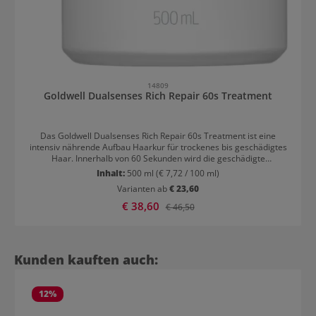
14809
Goldwell Dualsenses Rich Repair 60s Treatment
Das Goldwell Dualsenses Rich Repair 60s Treatment ist eine
intensiv nährende Aufbau Haarkur für trockenes bis geschädigtes
Haar. Innerhalb von 60 Sekunden wird die geschädigte
Haarstruktur umgehend tiefenwirksam verbessert. Das Haar wird
Inhalt:
500 ml
(€ 7,72 / 100 ml)
neu aufgebaut und erhält sein gesundes Erscheinungsbild zurück.
Varianten ab
€ 23,60
Nach der Haarwäsche in das handtuchtrockene Haar einarbeiten
und eventuell kämmen. Nach 60 Sekunden gründlich ausspülen.
Verkaufspreis:
€ 38,60
Regulärer Preis:
€ 46,50
Produktgalerie überspringen
Kunden kauften auch:
12
%