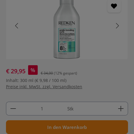
%
€ 29,95
€ 34,00
(12% gespart)
Inhalt:
300 ml
(€ 9,98 / 100 ml)
Preise inkl. MwSt. zzgl. Versandkosten
Produkt Anzahl: Gib den gewünschten Wert ein ode
Stk
In den Warenkorb