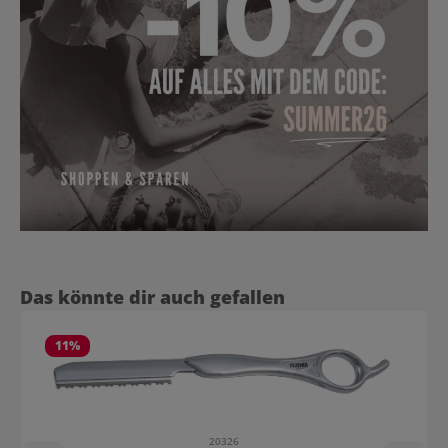
Produktgalerie überspringen
Das könnte dir auch gefallen
11
%
20326