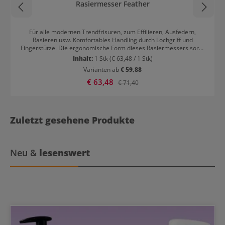
Rasiermesser Feather
Für alle modernen Trendfrisuren, zum Effilieren, Ausfedern,
Rasieren usw. Komfortables Handling durch Lochgriff und
Fingerstütze. Die ergonomische Form dieses Rasiermessers sorgt
für ein angenehmes Gefühl bei der Handhabung.
Inhalt:
1 Stk
(€ 63,48 / 1 Stk)
Varianten ab
€ 59,88
Verkaufspreis:
€ 63,48
Regulärer Preis:
€ 71,40
Zuletzt gesehene Produkte
Neu &
lesenswert