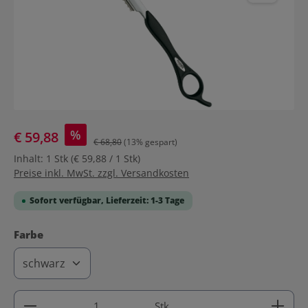
%
€ 59,88
€ 68,80
(13% gespart)
Inhalt:
1 Stk
(€ 59,88 / 1 Stk)
Preise inkl. MwSt. zzgl. Versandkosten
Sofort verfügbar, Lieferzeit: 1-3 Tage
auswählen
Farbe
Produkt Anzahl: Gib den gewünschten Wert ein ode
Stk