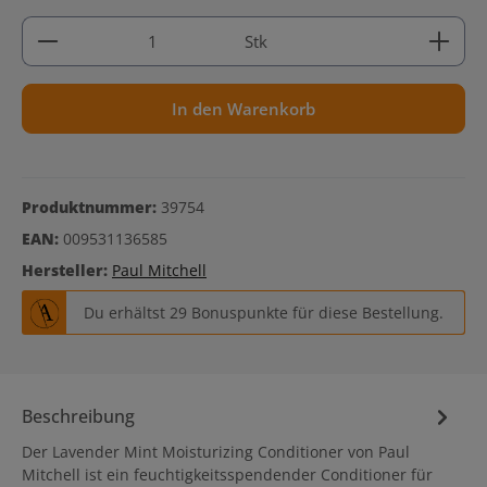
Produkt Anzahl: Gib den gewünschten Wert ein ode
Stk
In den Warenkorb
Produktnummer:
39754
EAN:
009531136585
Hersteller:
Paul Mitchell
Du erhältst 29 Bonuspunkte für diese Bestellung.
Beschreibung
Der Lavender Mint Moisturizing Conditioner von Paul
Mitchell ist ein feuchtigkeitsspendender Conditioner für