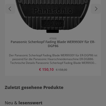
47058
Panasonic Scherkopf Fading Blade WER9930Y für ER-
DGP86
Der Panasonic Scherkopf Fading Blade WER9930Y für ER-DGP86 ist
passend für die Panasonic Haarschneidemaschine ER-DGB86.
Technische Details Panasonic Scherkopf Fading Blade WER9930Y
für ER-DGP86 Scherkopf Typ WER 9930Y für Panasonic ER-DGB86
Verkaufspreis:
€ 150,10
Regulärer Preis:
€ 158,00
Minimale Schnittlänge 0,3 mm Schnittbreite 45 mm
Scherkopfbreite 45 mm Präzise Schneidleistung auf höchstem
Niveau Panasonic verbindet das Handwerk der japanischen
Schwertschmiedekunst mit modernster Hightech-Technologie. Das
Ergebnis sind ultrascharfe Klingen aus dem weltbekannten Yasuki
Zuletzt gesehene Produkte
Hagane Edelstahl.
Neu &
lesenswert