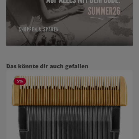
Produktgalerie überspringen
Das könnte dir auch gefallen
5
%