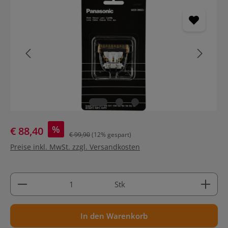
Bildergalerie überspringen
%
€ 88,40
€ 99,90
(12% gespart)
Preise inkl. MwSt. zzgl. Versandkosten
Produkt Anzahl: Gib den gewünschten Wert ein ode
Stk
In den Warenkorb