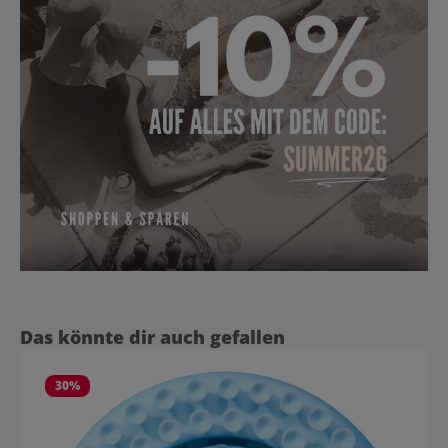
Produktgalerie überspringen
Das könnte dir auch gefallen
30
%