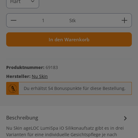
Produkt Anzahl: Gib den gewünschten Wert ein ode
Stk
In den Warenkorb
Produktnummer:
69183
Hersteller:
Nu Skin
Du erhältst 54 Bonuspunkte für diese Bestellung.
Beschreibung
Nu Skin ageLOC LumiSpa iO Silikonaufsatz gibt es in drei
Varianten für eine individuelle Gesichtspflege je nach