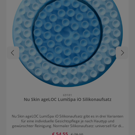
69181
Nu Skin ageLOC LumiSpa iO Silikonaufsatz
Nu Skin ageLOC LumiSpa iO Silikonaufsatz gibt es in drei Varianten
für eine individuelle Gesichtspflege je nach Hauttyp und
gewünschter Reinigung. Normaler Silikonaufsatz: universell für die
meisten Hauttypen geeignet Sanfter Silikonaufsatz: reinigt
Verkaufspreis:
€ 54,55
Regulärer Preis:
€ 78,10