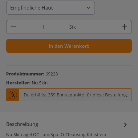
Produkt Anzahl: Gib den gewünschten Wert ein ode
Stk
In den Warenkorb
Produktnummer:
69223
Hersteller:
Nu Skin
Du erhältst 359 Bonuspunkte für diese Bestellung.
Beschreibung
Nu Skin ageLOC LumiSpa iO Cleansing Kit ist ein