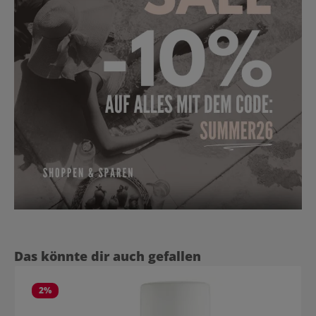
Produktgalerie überspringen
Das könnte dir auch gefallen
2
%