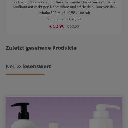
und beugt Haarbruch vor. Diese nährende Maske versorgt deine
Kopfhaut mit wichtigen Nährstoffen und stärkt dein Haar von der
Wurzel bis in die Spitzen. Sie ist ideal für trockenes, geschädigtes,
Inhalt:
500 ml
(€ 10,58 / 100 ml)
coloriertes und dünner werdendes Haar und macht es gesünder
Varianten ab
€ 20,50
und widerstandsfähiger. Anwendung von Nioxin Anti Breakage
Strengthening Mask Eine kleine Menge in das handtuchtrockene
Verkaufspreis:
€ 52,90
Regulärer Preis:
€ 53,90
Haar einmassieren, gleichmäßig verteilen und wie gewohnt stylen.
Für beste Ergebnisse mit deinem Nioxin Shampoo und Conditioner
kombinieren.
Zuletzt gesehene Produkte
Neu &
lesenswert