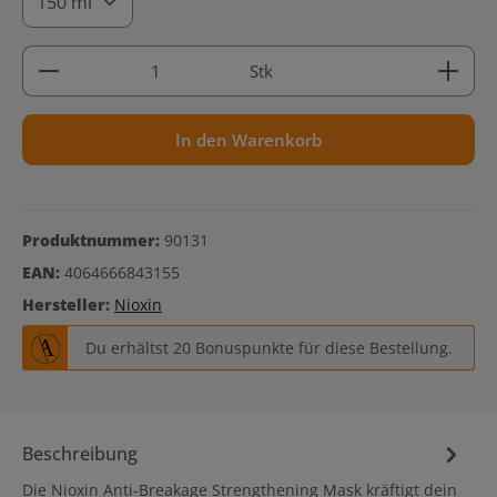
Produkt Anzahl: Gib den gewünschten Wert ein ode
Stk
In den Warenkorb
Produktnummer:
90131
EAN:
4064666843155
Hersteller:
Nioxin
Du erhältst 20 Bonuspunkte für diese Bestellung.
Beschreibung
Die Nioxin Anti-Breakage Strengthening Mask kräftigt dein