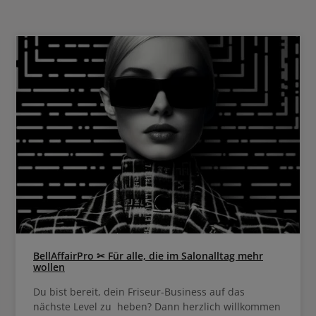
35 bis 45 Minuten.
BellAffairPro ✂ Für alle, die im Salonalltag mehr
wollen
Du bist bereit, dein Friseur-Business auf das
nächste Level zu heben? Dann herzlich willkommen