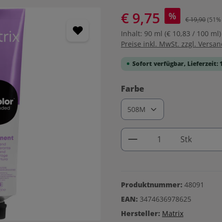
€ 9,75
%
€ 19,90
(51% 
Inhalt:
90 ml
(€ 10,83 / 100 ml)
Preise inkl. MwSt. zzgl. Versa
Sofort verfügbar, Lieferzeit: 
auswählen
Farbe
Produkt Anzahl: G
Stk
Produktnummer:
48091
EAN:
3474636978625
Hersteller:
Matrix