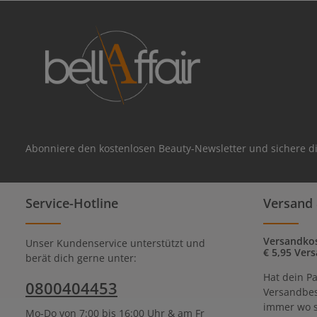
Abonniere den kostenlosen Beauty-Newsletter und sichere di
Service-Hotline
Versand 
Versandkos
Unser Kundenservice unterstützt und
€ 5,95 Vers
berät dich gerne unter:
Hat dein Pa
0800404453
Versandbes
immer wo s
Mo-Do von 7:00 bis 16:00 Uhr & am Fr