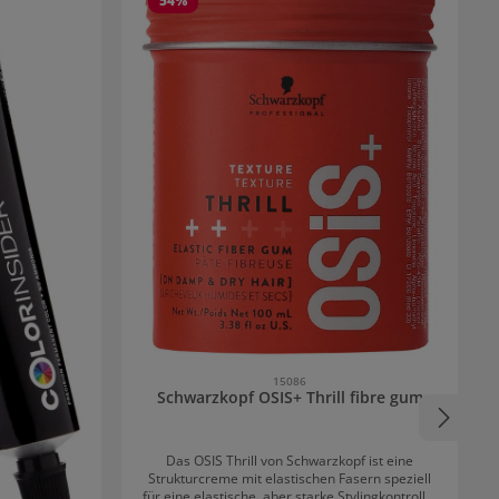
54
%
15086
Schwarzkopf OSIS+ Thrill fibre gum
Das OSIS Thrill von Schwarzkopf ist eine
Strukturcreme mit elastischen Fasern speziell
für eine elastische, aber starke Stylingkontrolle.