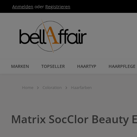
Anmelden
oder
Registrieren
Zur Hauptnavigation springen
MARKEN
TOPSELLER
HAARTYP
HAARPFLEGE
Home
Coloration
Haarfarben
Matrix SocClor Beauty