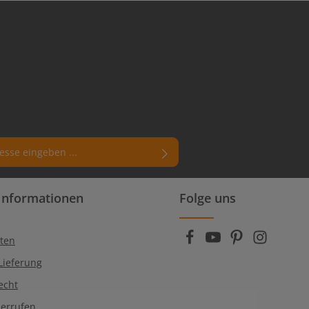
rn (*) markierten Felder sind
Informationen
Folge uns
enschutzbestimmungen
zur Kenntnis
die
AGB
gelesen und bin mit ihnen
ten
Lieferung
echt
derrufen