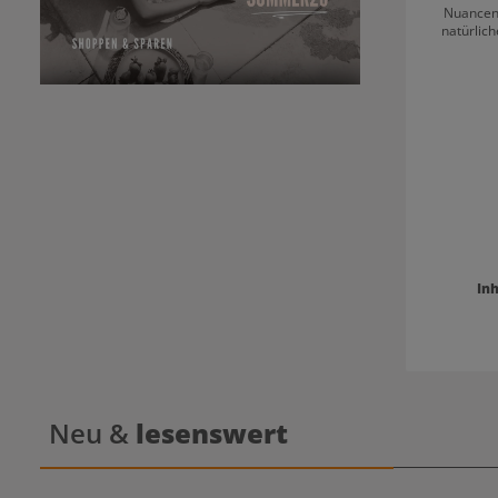
Nuancen 
natürlic
Covera
mi
Inh
Neu &
lesenswert