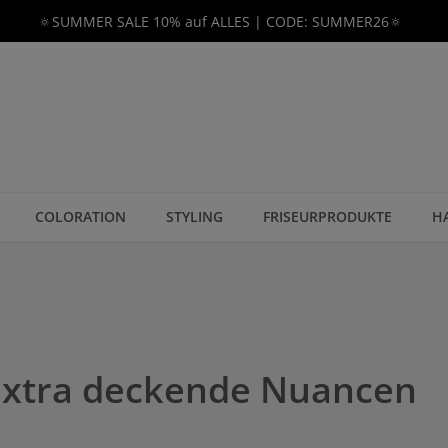
🔅SUMMER SALE 10% auf ALLES | CODE: SUMMER26🔅
COLORATION
STYLING
FRISEURPRODUKTE
H
 Extra deckende Nuancen