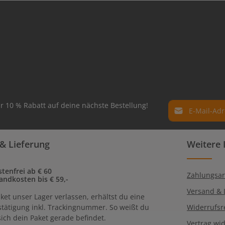
E-Mail-Adresse*
r 10 % Rabatt auf deine nächste Bestellung!
Datenschutz
Die mit einem Ste
& Lieferung
Weitere 
Ich habe die
Dat
Pflichtfelder.
genommen und 
einverstanden.
tenfrei ab € 60
Zahlungsar
andkosten bis € 59,-
Versand & 
ket unser Lager verlassen, erhältst du eine
tätigung inkl. Trackingnummer. So weißt du
Widerrufsr
ich dein Paket gerade befindet.
Vertrag wi