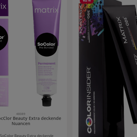
62
%
48089
ocClor Beauty Extra deckende
Nuancen
 SoColor Beauty Extra deckende