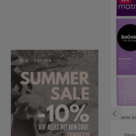
50
%
Matrix S
Matrix