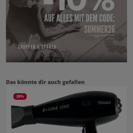
Produktgalerie überspringen
Das könnte dir auch gefallen
20
%