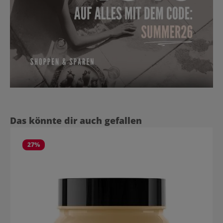
Produktgalerie überspringen
Das könnte dir auch gefallen
27
%