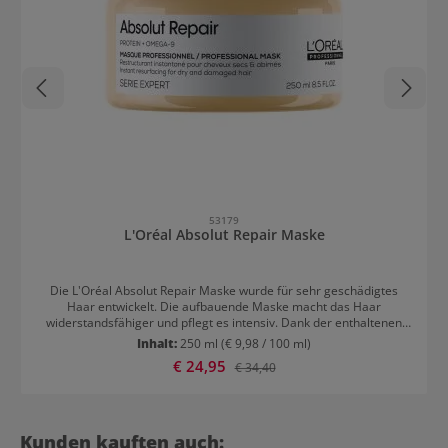
53179
L'Oréal Absolut Repair Maske
Die L'Oréal Absolut Repair Maske wurde für sehr geschädigtes
Haar entwickelt. Die aufbauende Maske macht das Haar
widerstandsfähiger und pflegt es intensiv. Dank der enthaltenen
Milchsäure, Phyto-Keratine, Ceramide und Lipide wird das Haar
Inhalt:
250 ml
(€ 9,98 / 100 ml)
von innen gestärkt und die Haarstruktur gegelättet. Das Ergebnis
Verkaufspreis:
€ 24,95
Regulärer Preis:
€ 34,40
sind gestärkte, geschmeidige und intensiv glänzende Haare.
Produktgalerie überspringen
Kunden kauften auch: