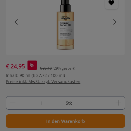
%
€ 24,95
€ 35,10
(29% gespart)
Inhalt:
90 ml
(€ 27,72 / 100 ml)
Preise inkl. MwSt. zzgl. Versandkosten
Produkt Anzahl: Gib den gewünschten Wert ein ode
Stk
In den Warenkorb