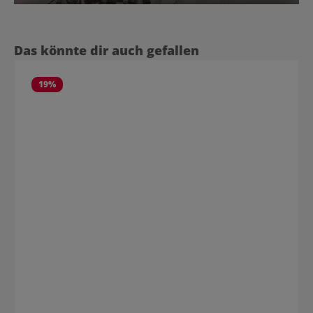
Produktgalerie überspringen
Das könnte dir auch gefallen
19
%