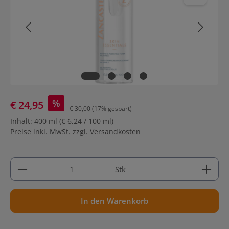
%
€ 24,95
€ 30,00
(17% gespart)
Inhalt:
400 ml
(€ 6,24 / 100 ml)
Preise inkl. MwSt. zzgl. Versandkosten
Produkt Anzahl: Gib den gewünschten Wert ein ode
Stk
In den Warenkorb