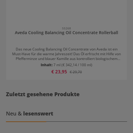
55268
Aveda Cooling Balancing Oil Concentrate Rollerball
Das neue Cooling Balancing Oil Concentrate von Aveda ist ein
Must-Have für die warme Jahreszeit! Das Öl erfrischt mit Hilfe von
Pfefferminze und blauer Kamille aus kontrolliert biologischem
Anbau die Haut an heißen Tagen und löst gleichzeitig
Inhalt:
7 ml
(€ 342,14 / 100 ml)
Verspannungen. Basierend auf der Grundlage der ayurvedischen
Verkaufspreis:
€ 23,95
Regulärer Preis:
€ 29,70
Heillehre, wirken die 100% natürlichen Inhaltsstoffe kühlend und
gleichen das Element Feuer im Körper aus.
Zuletzt gesehene Produkte
Neu &
lesenswert