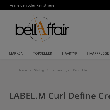
Anmelden
oder
Registrieren
Zur Hauptnavigation springen
MARKEN
TOPSELLER
HAARTYP
HAARPFLEGE
Home
Styling
Locken Styling Produkte
LABEL.M Curl Define C