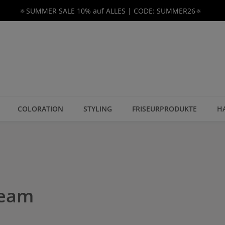
🔅SUMMER SALE 10% auf ALLES | CODE: SUMMER26🔅
COLORATION
STYLING
FRISEURPRODUKTE
H
ream