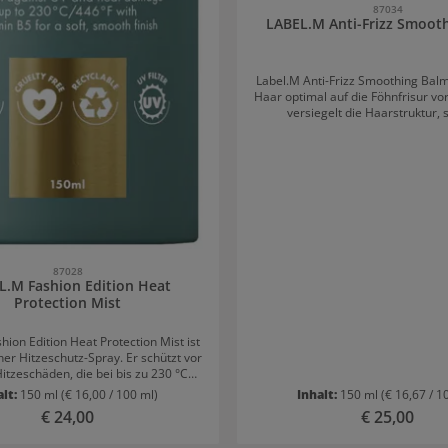
87034
LABEL.M Anti-Frizz Smoot
Label.M Anti-Frizz Smoothing Balm
Haar optimal auf die Föhnfrisur vo
versiegelt die Haarstruktur,
Feuchtigkeit und glättet Frizz. E
langanhaltende Geschmeidigkeit. 
genährt und entwirrt.Die Envi
Technology schützt vor Hitze und 
Natürlich gewonnene Inhaltsstoff
Anti-Frizz Smoothing Balm Baobab-Samenöl
spendet Feuchtigkeit, stärkt und
Haar. Buriti-Öl rehydriert, entwirrt und reduziert
Frizz. Anwendung von Label.M Anti-Frizz
Smoothing Balm Gleichmäßig im feuchten Haar
87028
L.M Fashion Edition Heat
Protection Mist
hion Edition Heat Protection Mist ist
her Hitzeschutz-Spray. Er schützt vor
itzeschäden, die bei bis zu 230 °C
tstehen. Das Spray enthält
alt:
150 ml
(€ 16,00 / 100 ml)
Inhalt:
150 ml
(€ 16,67 / 1
eitsspendendes Vitamin B5 für ein
Regulärer Preis:
€ 24,00
Regulärer Preis
€ 25,00
attes Finish. Der Nebel ist sehr fein
et schnell. Das Produkt ist ideal für