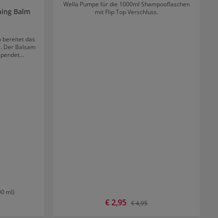
Wella Pumpe für die 1000ml Shampooflaschen
hing Balm
mit Flip Top Verschluss.
 bereitet das
r. Der Balsam
 spendet
r sorgt für
Das Haar wird
roshield
UV-Strahlen.
e von Label.M
 schützt das
verteilen. Wie gewünscht stylen.
00 ml)
Verkaufspreis:
€ 2,95
:
Regulärer Preis:
€ 4,95