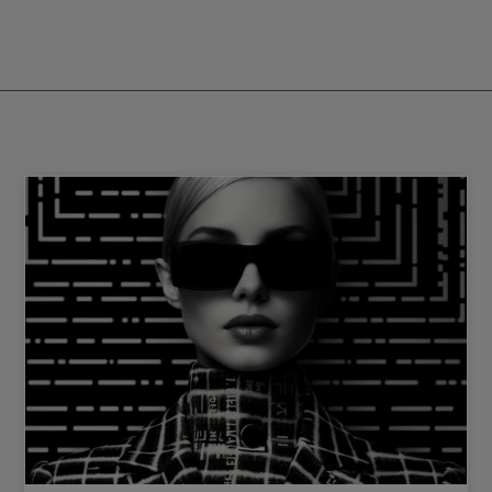
arbeitung von Styles mit Hitzetools.
uf trockenen und feuchten Haaren
verwendet werden.