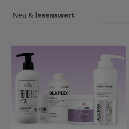
die Nachbe
Es kann a
Neu &
lesenswert