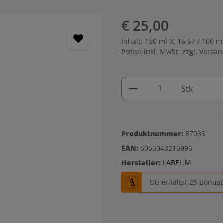
€ 25,00
Inhalt:
150 ml
(€ 16,67 / 100 ml
Preise inkl. MwSt. zzgl. Versa
Produkt Anzahl: G
Stk
Produktnummer:
87035
EAN:
5056043216996
Hersteller:
LABEL.M
Du erhältst 25 Bonusp