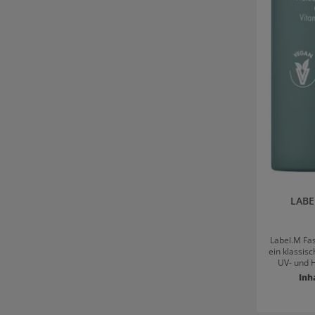
LABE
Label.M Fas
ein klassisc
UV- und H
en
Inh
feuchtigk
weiches, gl
und trockn