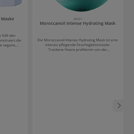
e Maske
38031
Moroccanoil Intense Hydrating Mask
 füllt den
Die Moroccanoil Intense Hydrating Mask ist eine
nstruiert die
intensiv pflegende Feuchtigkeitsmaske.
ie vegane,
Trockene Haare profitieren von der
 ideal für
Tiefenwirksamkeit dieser Haarkur besonders.
chemisch
Während dem Einwirken spendet Moroccanoil
nt in dieser
Intense Hydrating Mask mit Arganöl viel
nd intensive
Feuchtigkeit und kräftigt das Haar. Die Textur
. Kerasilk
des Haares wird verbessert. Das Haar erhält
imetischer
Elastizität sowie Glanz und Kämmbarkeit
sert die
werden deutlich verbessert. Zusätzlich schützt
um bis zu 97
diese Maske, die in drei Größen erhältlich ist,
trocknen.
das Haar vor erneuten Schäden, die
erende Maske
umweltbedingt sind oder durch chemische
der länger
Prozesse verursacht werden. Anwendung und
len.
Wirkung der Intense Hydrating Mask Eine
großzügige Menge in das handtuchtrockene
Haar einarbeiten und für etwa 5 bis 7 Minuten
einwirken lassen. Danach wieder auswaschen.
Die Maske kann bis zu 2 Mal wöchentlich
angewendet werden. Für sehr dickes bis krauses