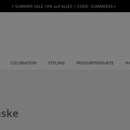
🔅SUMMER SALE 10% auf ALLES | CODE: SUMMER26🔅
COLORATION
STYLING
FRISEURPRODUKTE
H
aske