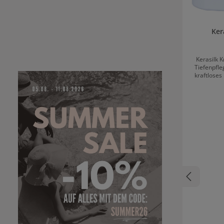
Ker
Kerasilk K
Tiefenpfl
kraftloses
und Konja
100% vega
spendet la
es auf. Dad
kräftiger 
Inhaltsst
Das Treatm
Teil natü
Formel
Farbstoffe
Produkt ist ?CO
Kerasil
einmassi