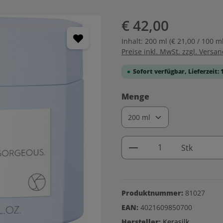
€ 42,00
Inhalt:
200 ml
(€ 21,00 / 100 ml
Preise inkl. MwSt. zzgl. Versa
Sofort verfügbar, Lieferzeit: 
auswählen
Menge
Produkt Anzahl: G
Stk
Produktnummer:
81027
EAN:
4021609850700
Hersteller:
Kerasilk