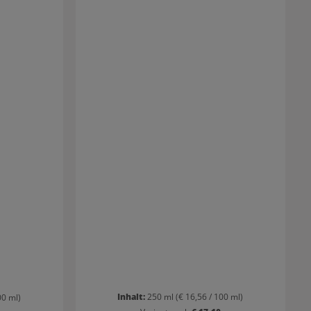
Haar wird empfohlen zur Maske ca. einen
Teelöffel Moroccanoil Treatment zu geben, um
die Wirkung zu verstärken.
Inhalt:
250 ml
(€ 16,56 / 100 ml)
00 ml)