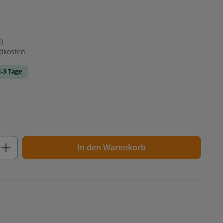
)
ndkosten
1-3 Tage
ib den gewünschten Wert ein oder benutz
In den Warenkorb