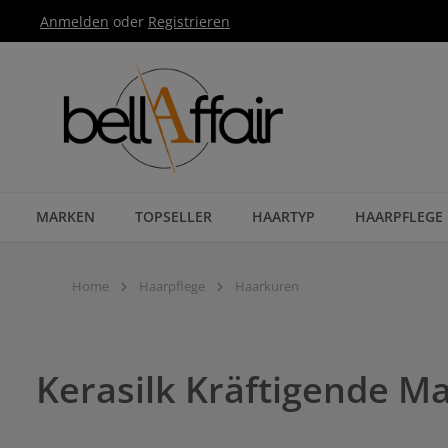
Anmelden
oder
Registrieren
Zur Hauptnavigation springen
MARKEN
TOPSELLER
HAARTYP
HAARPFLEGE
Home
Haarpflege
Haarkuren
Kerasilk Kräftigende M