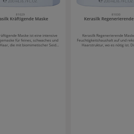
81029
81030
asilk Kräftigende Maske
Kerasilk Regenerierend
räftigende Maske ist eine intensive
Kerasilk Regenerierende Maske
egemaske für feines, schwaches und
Feuchtigkeitshaushalt auf und reko
 Haar, die mit biomimetischer Seide
Haarstruktur, wo es nötig ist. D
kwurzel-Pulver formuliert ist. Die
biologisch abbaubare Maske ist
ne Formulierung kräftigt das Haar,
trockenes, gestresstes und 
nganhaltende Feuchtigkeit und baut
behandeltes Haar. Kerasilk verei
urch werden die Haare bis zu 18-mal
Haarkur tiefenwirksame Pflege u
und es entsteht weniger Haarbruch.
Reparatur für geschädigtes Haar
offe von Kerasilk Kräftigende Maske
Regenerierende Maske mit biom
ent ist vegan und zu einem großen
Seide und Hyaloveil® verbes
rlich und biologisch abbaubar. Die
Widerstandsfähigkeit des Haares 
 enthält keine Silikone, Sulfate,
% und schützt es vor dem Aus
, Mikroplastik oder Mineralöle. Das
Anwendung von Kerasilk Regeneri
2-kompensiert. Anwendung von
Ins Haar einmassieren. 5 Min o
k Kräftigende Maske Ins Haar
einwirken lassen. Ausspü
eren. 5 Min oder länger einwirken
lassen. Ausspülen. ?