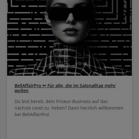
aufquillt. Damit wird sichergestel
Schuppenschicht nicht ganz geöff
das Haar sehr verletzlich macht. 
Haar wird mit dem Shampoo nich
Schwarzkopf Bonacure R-TWO 
Shampoo Anwendung Im nassen wie gewohnt
aufschäumen, einmassieren und 
ausspülen.
BellAffairPro ✂ Für alle, die im Salonalltag mehr
wollen
Du bist bereit, dein Friseur-Business auf das
nächste Level zu heben? Dann herzlich willkommen
bei BellAffairPro!