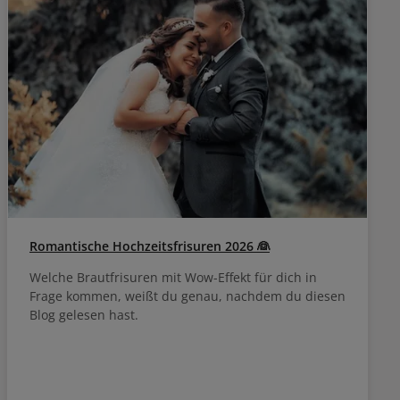
lt, dass die
net ist, was
Selbst feines
t beschwert.
Resetting
sorgfältig
Romantische Hochzeitsfrisuren 2026 👰
Welche Brautfrisuren mit Wow-Effekt für dich in
Frage kommen, weißt du genau, nachdem du diesen
Blog gelesen hast.