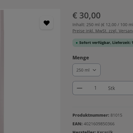
€ 30,00
Inhalt:
250 ml
(€ 12,00 / 100 ml
Preise inkl. MwSt. zzgl. Versa
Sofort verfügbar, Lieferzeit: 
auswählen
Menge
Produkt Anzahl: G
Stk
Produktnummer:
81015
EAN:
4021609850366
Hersteller:
Kerasilk