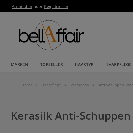
Anmelden
oder
Registrieren
Zur Hauptnavigation springen
MARKEN
TOPSELLER
HAARTYP
HAARPFLEGE
Home
Haarpflege
Shampoos
Anti-Schuppen Sh
Kerasilk Anti-Schuppe