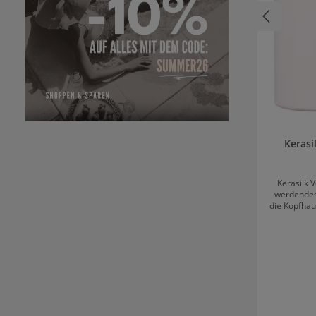
Keras
Kerasilk 
werdendes 
die Kopfhau
Favanone b
und erzeu
dickeres
Zeichen de
ein sehr st
für seine 
bekannt ist. Die vegane Pflegef
zudem für 
in der Kop