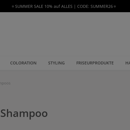
🔅SUMMER SALE 10% auf ALLES | CODE: SUMMER26🔅
COLORATION
STYLING
FRISEURPRODUKTE
H
ampoos
n Shampoo