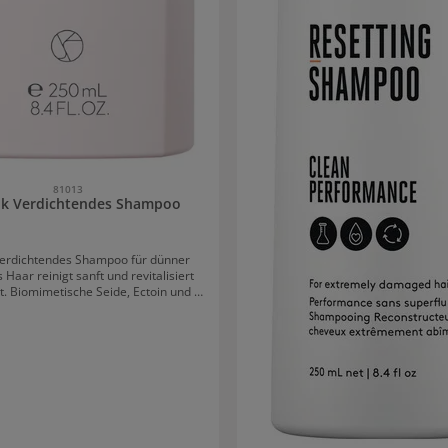
81013
ilk Verdichtendes Shampoo
Verdichtendes Shampoo für dünner
Haar reinigt sanft und revitalisiert
t. Biomimetische Seide, Ectoin und t-
eugen Haarausfall systematisch vor
gen so die Basis für dichteres und
 Haar. Die Kopfhaut mit verjüngt,
r Hautalterung minimiert. Ectoin ist
ark zellschützender Inhaltsstoff, der
Wirkung gegen oxidative Belastungen
ormel sorgt
eine starke Verankerung des Haares
fhaut. Frei von Silikonen, Sulfaten,