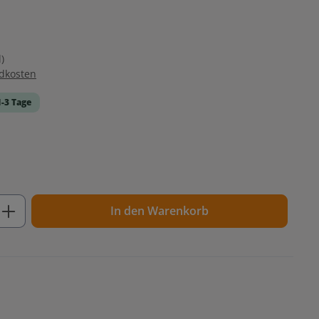
)
ndkosten
1-3 Tage
ib den gewünschten Wert ein oder benutz
In den Warenkorb