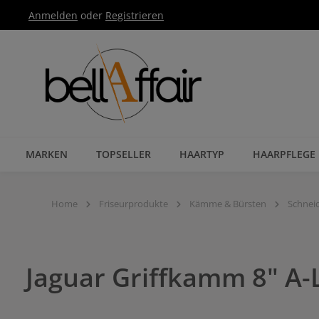
Anmelden
oder
Registrieren
Zur Hauptnavigation springen
MARKEN
TOPSELLER
HAARTYP
HAARPFLEGE
Home
Friseurprodukte
Kämme & Bürsten
Schne
Jaguar Griffkamm 8" A-