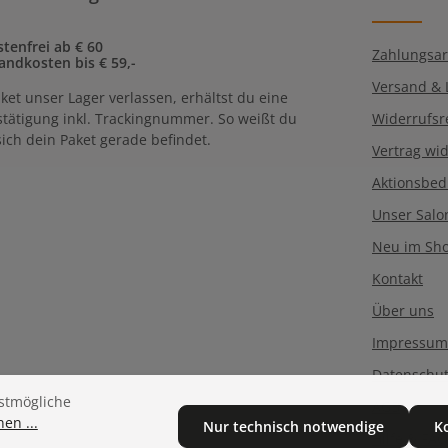
Pflichtfelder.
genommen und 
einverstanden.
tenfrei ab € 60
Zahlungsar
andkosten bis € 59,-
Versand & 
ket unser Lager verlassen, erhältst du eine
tätigung inkl. Trackingnummer. So weißt du
Widerrufsr
ich dein Paket gerade befindet.
Vertrag wi
Aktionsbe
Unser Salo
Neu im Sh
Kontakt
Über uns
Impressum
Datenschu
stmögliche
AGB
en ...
Nur technisch notwendige
K
Hilfe & FA