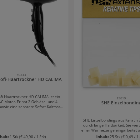
40333
rofi-Haartrockner HD CALIMA
ofi-Haartrockner HD CALIMA ist ein
19019
AC Motor. Er hat 2 Gebläse- und 4
SHE Einzelbondin
sowie eine separate Sofort-Kalttaste.
nomische Griffdesign ermöglicht
es Arbeiten und ist für Rechts- und
SHE Einzelbondings aus Keratin
net. Im Lieferumfang von
durch lange Haltbarkeit. Sie wer
i-Haartrockner HD Calima enthalten:
einer Wärmezange eingarbeitet u
Luftdüse 60 mm Luftdüse 75 mm
unauffällig im Haar. Auch Hochs
nhalt:
1 Stk
(€ 49,90 / 1 Stk)
Inhalt:
25 Stk
(€ 0,49 / 1 