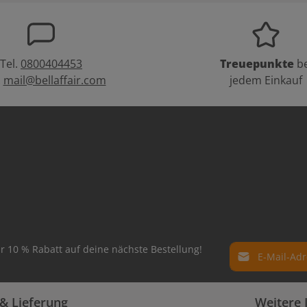
Tel.
0800404453
Treuepunkte
be
:
mail@bellaffair.com
jedem Einkauf
E-Mail-Adresse*
r 10 % Rabatt auf deine nächste Bestellung!
Datenschutz
Die mit einem Ste
& Lieferung
Weitere 
Ich habe die
Dat