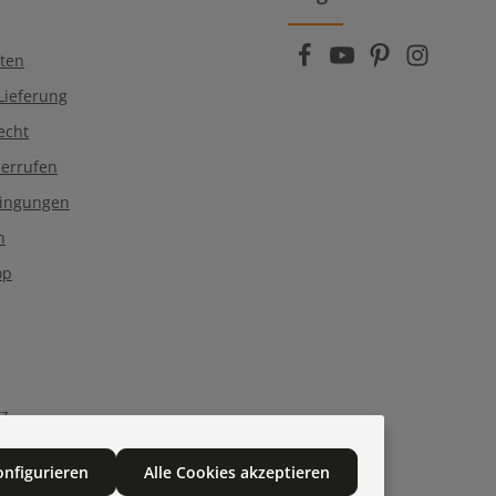
die
AGB
gelesen und bin mit ihnen
ten
Lieferung
echt
derrufen
dingungen
n
op
tz
onfigurieren
Alle Cookies akzeptieren
Qs