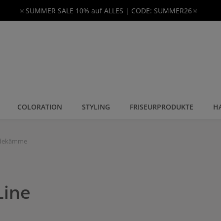
🔅SUMMER SALE 10% auf ALLES | CODE: SUMMER26🔅
COLORATION
STYLING
FRISEURPRODUKTE
H
idekämme
Line