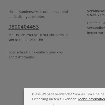
Versandkos
Unser Kundenservice unterstützt und
€ 5,95 Vers
berät dich gerne unter:
Hat dein Pa
0800404453
Versandbes
immer wo s
Mo-Do von 7:00 bis 16:00 Uhr & am Fr
von 8:00 bis 12:00 Uhr
oder schreib uns einfach über das
Kontaktformular
.
Diese Website verwendet Cookies, um eine be
Erfahrung bieten zu können.
Mehr Information