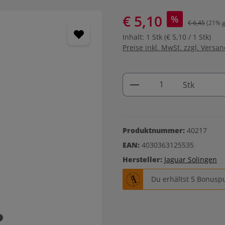
€ 5,10
%
€ 6,45
(21% g
Inhalt:
1 Stk
(€ 5,10 / 1 Stk)
Preise inkl. MwSt. zzgl. Versa
Produkt Anzahl: G
Stk
Produktnummer:
40217
EAN:
4030363125535
Hersteller:
Jaguar Solingen
Du erhältst 5 Bonuspu