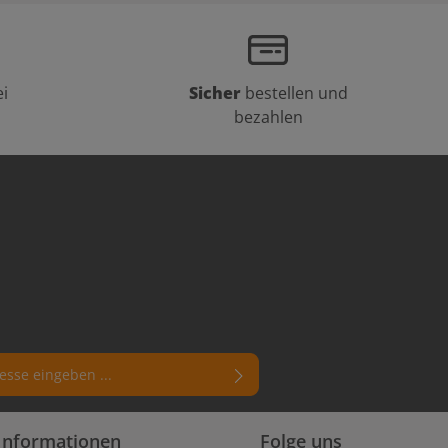
i
Sicher
bestellen und
bezahlen
rn (*) markierten Felder sind
Informationen
Folge uns
enschutzbestimmungen
zur Kenntnis