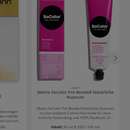
48447
Matrix SoColor Pre-Bonded Natürliche
g
Nuancen
Matrix SoColor Pre-Bonded Natürliche Nuancen
 überzeugen
ist eine oxidative Creme-Haarfarbe für ultra-
den mithilfe
einfache Anwendung und 100% Deckkraft. Die
nd sind sehr
Farbe bringt vorhersehbare Farbergebnise in
teckfrisuren
Stk)
Inhalt:
90 ml
(€ 9,83 / 100 ml)
vielfältigen Nuancen und eine angenehme