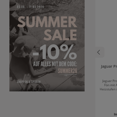
Jaguar P
Jaguar Pr
Fön mit 
Heizstufen 
Das ergo
komfortabl
Linkshänder geeig
Jaguar Prof
I