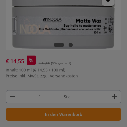
%
€ 14,55
€ 16,00
(9% gespart)
Inhalt:
100 ml
(€ 14,55 / 100 ml)
Preise inkl. MwSt. zzgl. Versandkosten
Produkt Anzahl: Gib den gewünschten Wert ein ode
Stk
In den Warenkorb