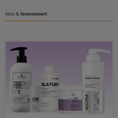
Neu &
lesenswert