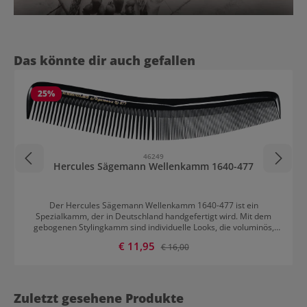
Produktgalerie überspringen
Das könnte dir auch gefallen
25
%
46249
Hercules Sägemann Wellenkamm 1640-477
Der Hercules Sägemann Wellenkamm 1640-477 ist ein
Spezialkamm, der in Deutschland handgefertigt wird. Mit dem
gebogenen Stylingkamm sind individuelle Looks, die voluminös,
lockig oder glatt sind, möglich. Die Form besonders ergonomisch.
Verkaufspreis:
€ 11,95
Regulärer Preis:
€ 16,00
Der Kamm ist gratfrei, was gerade beim Toupieren oder Glätten
von Vorteil ist. Der Wasserwellenkamm gleitet gut durch die Haare.
Außerdem kann ihm auch die Einwirkung von Chemikalien und
Hitze nichts anhaben.
Zuletzt gesehene Produkte