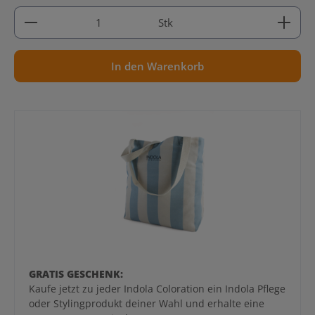
Produkt Anzahl: Gib den gewünschten Wert ein ode
Stk
In den Warenkorb
GRATIS GESCHENK:
Kaufe jetzt zu jeder Indola Coloration ein Indola Pflege
oder Stylingprodukt deiner Wahl und erhalte eine