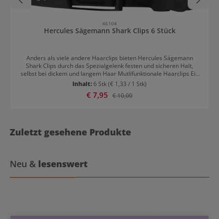
46104
Hercules Sägemann Shark Clips 6 Stück
Anders als viele andere Haarclips bieten Hercules Sägemann
Shark Clips durch das Spezialgelenk festen und sicheren Halt,
selbst bei dickem und langem Haar Mutlifunktionale Haarclips Ein
Herausrutschen des Haares wird verhindert, was diese Clips zum
Inhalt:
6 Stk
(€ 1,33 / 1 Stk)
verlässlichen Helfer für alle Haartypen und -längen macht.
Verkaufspreis:
€ 7,95
Regulärer Preis:
€ 10,00
Überdies halten diese Clips auch große Haarpartien mühelos und
absolut sicher. Daher eignen sie sich nicht nur für das Abteilen und
Hochstecken bei Colorationen oder Haarschnitten, sondern auch
zum Fixieren großer Haarpartien, was für etwa
Haarverlängerungen nötig ist. Abgerundete Zähne sorgen dafür,
Zuletzt gesehene Produkte
dass weder Haar noch Kopfhaut verletzt werden.
Neu &
lesenswert