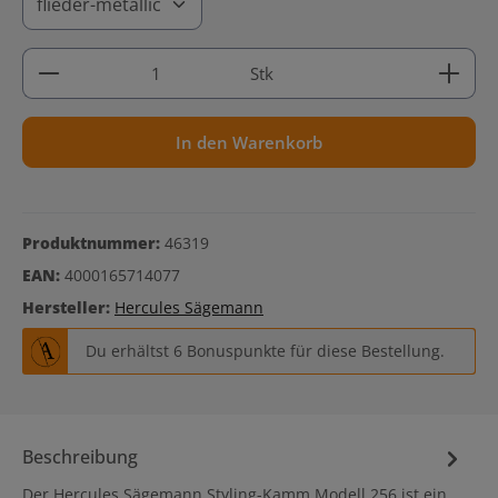
Produkt Anzahl: Gib den gewünschten Wert ein ode
Stk
In den Warenkorb
Produktnummer:
46319
EAN:
4000165714077
Hersteller:
Hercules Sägemann
Du erhältst 6 Bonuspunkte für diese Bestellung.
Beschreibung
Der Hercules Sägemann Styling-Kamm Modell 256 ist ein