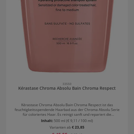
33550
Kérastase Chroma Absolu Bain Chroma Respect
Kérastase Chroma Absolu Bain Chroma Respect ist das
feuchtigkeitsspendende Haarbad aus der Chroma Absolu Serie
für coloriertes Haar. Es reinigt sanft und repariert die
Haaroberfläche für gesundes, glänzendes Haar. Kérastase
Inhalt:
500 ml
(€ 9,11 / 100 ml)
Chroma Absolu Bain Chroma Respect: Pflege & Reinigung für
Varianten ab
€ 23,85
coloriertes Haar Das Shampoo wurde speziell für gefärbtes Haar
entwickelt. Es pflegt geschädigte und sensibilisierte Stellen im
Verkaufspreis: