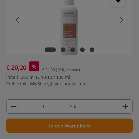
%
€ 20,20
€ 24,00
(16% gespart)
Inhalt:
200 ml
(€ 10,10 / 100 ml)
Preise inkl. MwSt. zzgl. Versandkosten
Produkt Anzahl: Gib den gewünschten Wert ein ode
Stk
In den Warenkorb