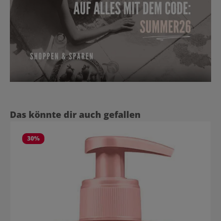
Produktgalerie überspringen
Das könnte dir auch gefallen
30
%