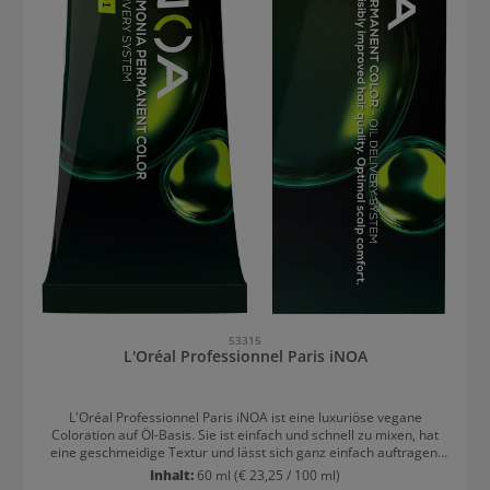
53315
L'Oréal Professionnel Paris iNOA
L'Oréal Professionnel Paris iNOA ist eine luxuriöse vegane
Coloration auf Öl-Basis. Sie ist einfach und schnell zu mixen, hat
eine geschmeidige Textur und lässt sich ganz einfach auftragen.
L'Oréal Professionnel Paris iNOA: Luxuriöse Coloration für
Inhalt:
60 ml
(€ 23,25 / 100 ml)
erstklassige Egebnisse Ohne Ammoniak Geruchsneutral Bis zu