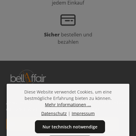
jedem Einkauf
Sicher
bestellen und
bezahlen
Diese Website verwendet Cookies, um eine
bestmögliche Erfahrung bieten zu können.
Abonniere den kostenlosen Beauty-Newsletter und sichere
Mehr Informationen ...
dir 10 % Rabatt auf deine nächste Bestellung!
Datenschutz
|
Impressum
E-Mail-Adresse*
Nur technisch notwendige