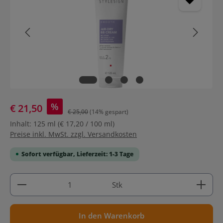
%
€ 21,50
€ 25,00
(14% gespart)
Inhalt:
125 ml
(€ 17,20 / 100 ml)
Preise inkl. MwSt. zzgl. Versandkosten
Sofort verfügbar, Lieferzeit: 1-3 Tage
Produkt Anzahl: Gib den gewünschten Wert ein ode
Stk
In den Warenkorb