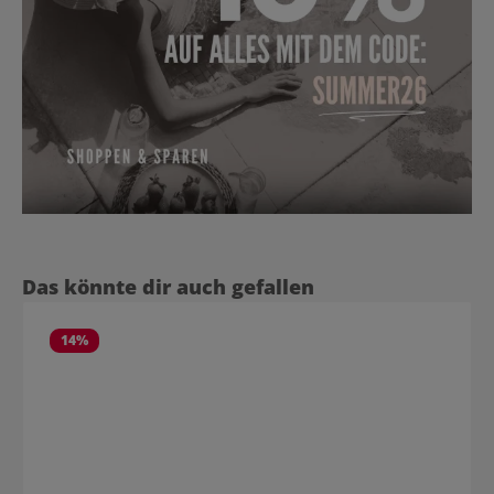
Produktgalerie überspringen
Das könnte dir auch gefallen
14
%