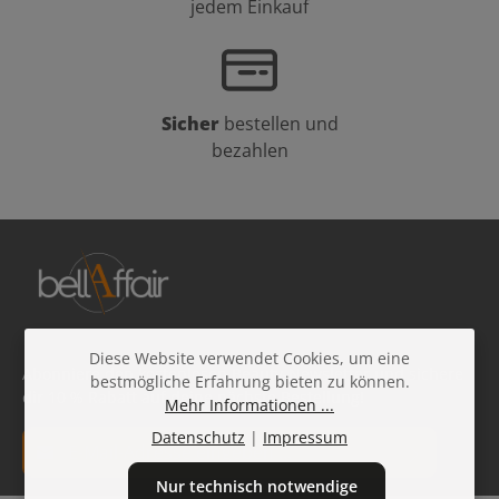
jedem Einkauf
Sicher
bestellen und
bezahlen
Diese Website verwendet Cookies, um eine
Abonniere den kostenlosen Beauty-Newsletter und sichere
bestmögliche Erfahrung bieten zu können.
dir 10 % Rabatt auf deine nächste Bestellung!
Mehr Informationen ...
E-Mail-Adresse*
Datenschutz
|
Impressum
Nur technisch notwendige
Datenschutz