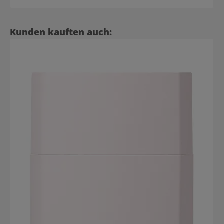
Produktgalerie überspringen
Kunden kauften auch: