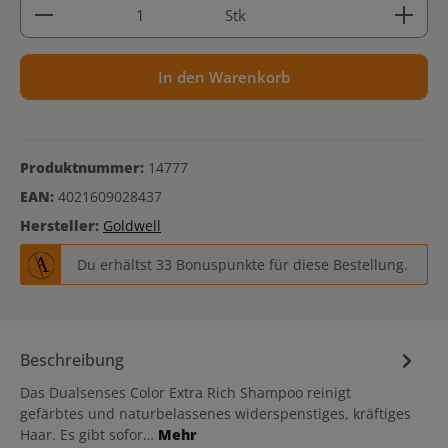
Produkt Anzahl: Gib den gewünschten Wert ein ode
Stk
In den Warenkorb
Produktnummer:
14777
EAN:
4021609028437
Hersteller:
Goldwell
Du erhältst 33 Bonuspunkte für diese Bestellung.
Beschreibung
Das Dualsenses Color Extra Rich Shampoo reinigt
gefärbtes und naturbelassenes widerspenstiges, kräftiges
Haar. Es gibt sofor…
Mehr