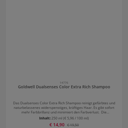
14776
Goldwell Dualsenses Color Extra Rich Shampoo
Das Dualsenses Color Extra Rich Shampoo reinigt gefärbtes und
naturbelassenes widerspenstiges, kräftiges Haar. Es gibt sofort
mehr Farbbrillanz und minimiert den Farbverlust. Die
Farbtechnologie enthält Luminescine, die für Leuchtkraft sorgen.
Inhalt:
250 ml
(€ 5,96 / 100 ml)
Dank der innovativen Formulierung bleibt die Haarfarbe lange
Verkaufspreis:
€ 14,90
Regulärer Preis:
€ 19,50
intensiv.