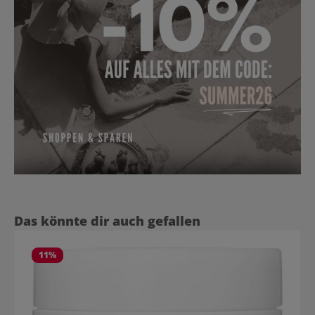
Produktgalerie überspringen
Das könnte dir auch gefallen
11
%