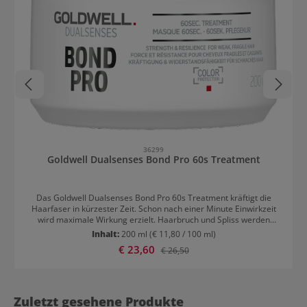
36299
Goldwell Dualsenses Bond Pro 60s Treatment
Das Goldwell Dualsenses Bond Pro 60s Treatment kräftigt die
Haarfaser in kürzester Zeit. Schon nach einer Minute Einwirkzeit
wird maximale Wirkung erzielt. Haarbruch und Spliss werden
vorgebeugt, ohne die Haare zu beschweren. Somit ist das
Inhalt:
200 ml
(€ 11,80 / 100 ml)
Treatment auch für feines Haar perfekt geeignet. Es versiegelt die
Verkaufspreis:
€ 23,60
Regulärer Preis:
€ 26,50
Schuppenschicht und sorgt für Geschmeidigkeit und Glanz.
Anwendung von Dualsenses Bond Pro 60s Treatment Nach dem
Waschen mit Bond Pro Shampoo wird das Treatment in die Längen
und Spitzen eingearbeitet. Nach dem Einwirken wird die Pflegekur
wieder gründlich aus dem Haar gespült. Das Treatment sollte
Zuletzt gesehene Produkte