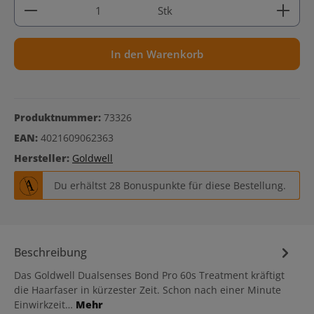
Produkt Anzahl: Gib den gewünschten Wert ein ode
Stk
In den Warenkorb
Produktnummer:
73326
EAN:
4021609062363
Hersteller:
Goldwell
Du erhältst 28 Bonuspunkte für diese Bestellung.
Beschreibung
Das Goldwell Dualsenses Bond Pro 60s Treatment kräftigt
die Haarfaser in kürzester Zeit. Schon nach einer Minute
Einwirkzeit…
Mehr