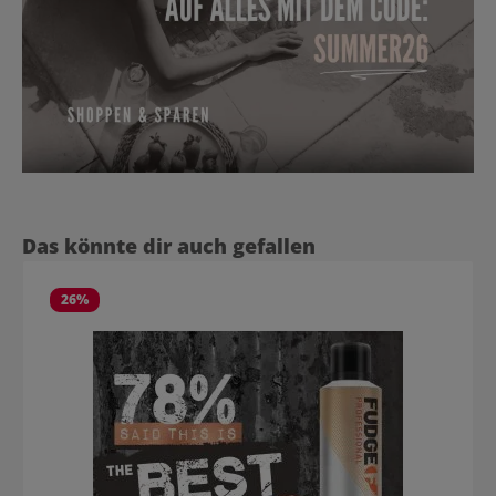
Produktgalerie überspringen
Das könnte dir auch gefallen
26
%