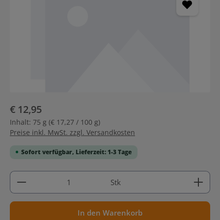
€ 12,95
Inhalt:
75 g
(€ 17,27 / 100 g)
Preise inkl. MwSt. zzgl. Versandkosten
Sofort verfügbar, Lieferzeit: 1-3 Tage
Produkt Anzahl: Gib den gewünschten Wert ein ode
Stk
In den Warenkorb