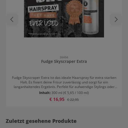
26456
Fudge Skyscraper Extra
Fudge Skyscraper Extra ist das ideale Haarspray für extra starken
Halt. Es fixiert deine Frisur zuverlässig und sorgt für ein
langanhaltendes Ergebnis. Perfekt für aufwendige Stylings oder
starke Looks mit Kontrolle. Für ein Finish, das den ganzen Tag
Inhalt:
300 ml
(€ 5,65 / 100 ml)
hält.Flexibles Finish ohne KompromisseTrotz starkem Halt bleibt
Verkaufspreis:
€ 16,95
Regulärer Preis:
€ 22,95
das Haar flexibel und formbar. Das Spray lässt sich leicht
ausbürsten und hinterlässt keine Rückstände. Es sorgt für ein
sauberes, gepflegtes Finish. Ideal für den professionellen Einsatz
und den Alltag.
Zuletzt gesehene Produkte