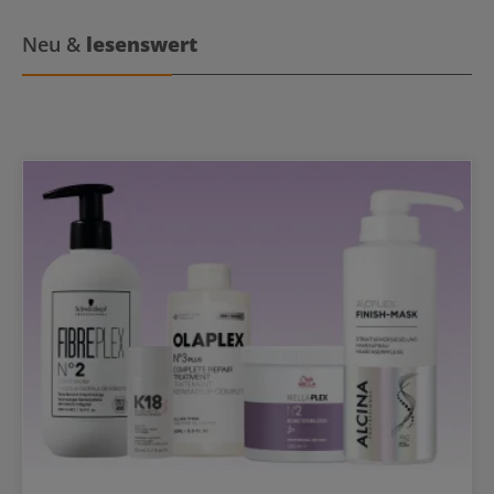
Neu &
lesenswert