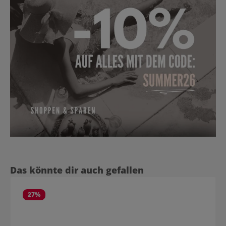
Produktgalerie überspringen
Das könnte dir auch gefallen
27
%