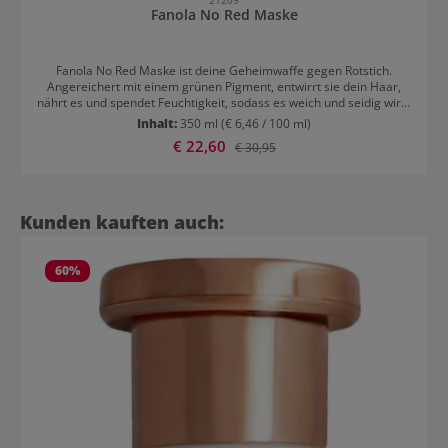
Fanola No Red Maske
Fanola No Red Maske ist deine Geheimwaffe gegen Rotstich.
Angereichert mit einem grünen Pigment, entwirrt sie dein Haar,
nährt es und spendet Feuchtigkeit, sodass es weich und seidig wird.
Dank ihrer konzentrierten und reichhaltigen Formulierung verleiht
Inhalt:
350 ml
(€ 6,46 / 100 ml)
die Haarmaske deinem Haar eine außergewöhnliche Brillanz und
Verkaufspreis:
€ 22,60
Regulärer Preis:
€ 30,95
Geschmeidigkeit. Fanola No Red Maske: Einfache Anwendung für
maximale Wirkung Nach der Haarwäsche mit dem Fanola No Red
Shampoo Einweghandschuhe anziehen, die Maske ins nasse Haar
auf Längen und Spitzen auftragen und 3 bis 5 Minuten einwirken
lassen. Anschließend gründlich ausspülen.
Produktgalerie überspringen
Kunden kauften auch:
60
%