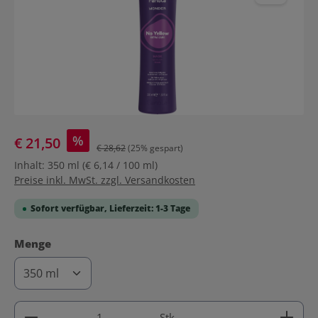
%
€ 21,50
€ 28,62
(25% gespart)
Inhalt:
350 ml
(€ 6,14 / 100 ml)
Preise inkl. MwSt. zzgl. Versandkosten
Sofort verfügbar, Lieferzeit: 1-3 Tage
auswählen
Menge
Produkt Anzahl: Gib den gewünschten Wert ein ode
Stk