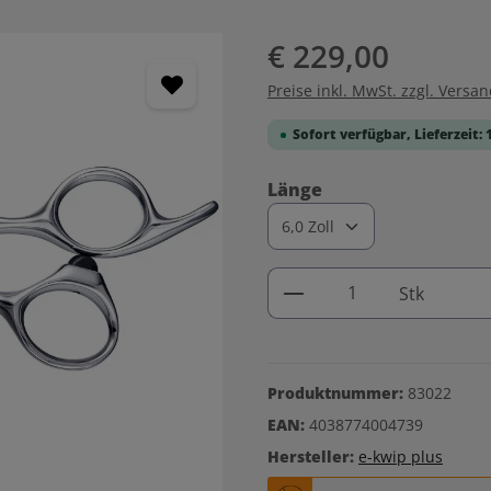
€ 229,00
Preise inkl. MwSt. zzgl. Versa
Sofort verfügbar, Lieferzeit: 
auswählen
Länge
Produkt Anzahl: G
Stk
Produktnummer:
83022
EAN:
4038774004739
Hersteller:
e-kwip plus