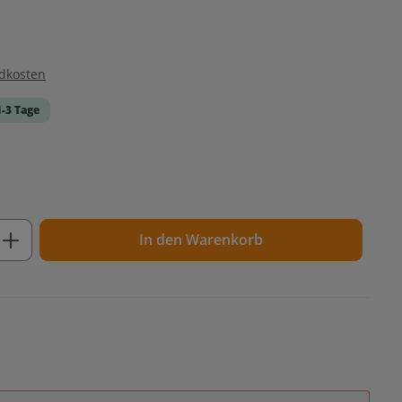
ndkosten
1-3 Tage
ib den gewünschten Wert ein oder benutz
In den Warenkorb