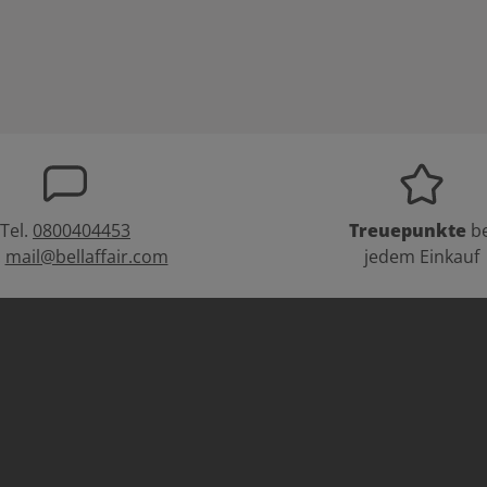
Tel.
0800404453
Treuepunkte
be
:
mail@bellaffair.com
jedem Einkauf