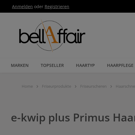
Anmelden
oder
Registrieren
Zur Hauptnavigation springen
MARKEN
TOPSELLER
HAARTYP
HAARPFLEGE
Home
Friseurprodukte
Friseurscheren
Haarschne
e-kwip plus Primus Ha