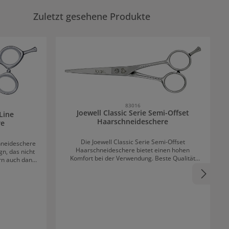
Zuletzt gesehene Produkte
83016
Joewell Classic Serie Semi-Offset
Line
Haarschneideschere
re
Die Joewell Classic Serie Semi-Offset
hneideschere
Haarschneideschere bietet einen hohen
n, das nicht
Komfort bei der Verwendung. Beste Qualität
ern auch dank
wird bei dieser Schere durch ein eigenes
bsolute
Legierungsverfahren garantiert. Dabei wird das
Material auf über 1000 °C erhitzt und auf minus
le Die
80 °C gehärtet. Für besonders präzises
eile eines
Schneiden sorgt auch der Hohlschliff (Honing).
es, das für
Durch die Leichtgängigkeit und ergonomische
t und ein
Form wird mit dieser Schere schnell und effektiv
bietet. Die
gearbeitet. Der Semi-Offset-Griff ist ein
d reduziert