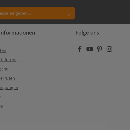
rn (*) markierten Felder sind
Informationen
Folge uns
enschutzbestimmungen
zur Kenntnis
die
AGB
gelesen und bin mit ihnen
ten
Lieferung
echt
derrufen
dingungen
n
op