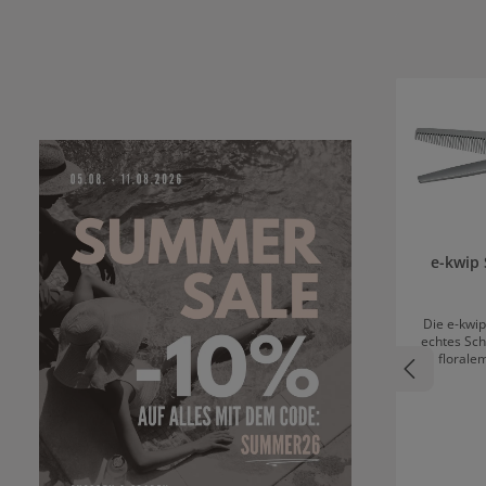
Produktgale
e-kwip 
Die e-kwip
echtes Sch
florale
Schneidle
zum Liebling
Modulation Channeling Übergänge e-kwip
Flower Modellie
Offset De
sondern auc