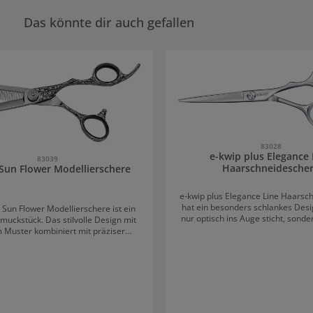
Das könnte dir auch gefallen
rie überspringen
83028
e-kwip plus Elegance 
83039
Haarschneidesche
Sun Flower Modellierschere
e-kwip plus Elegance Line Haarsc
hat ein besonders schlankes Desig
 Sun Flower Modellierschere ist ein
nur optisch ins Auge sticht, sond
muckstück. Das stilvolle Design mit
der extra feinen Spitze für a
m Muster kombiniert mit präziser
Schnittgenauigkeit sorgt. e-kwip plus Elegance
istung macht diese Modellierschere
Line Haarschneideschere Merkma
 für diese Techniken: Efflilieren
Schneideschere bietet alle Vort
 Sun
erstklassigen Schneidewerkzeug
rschere Qualität Die Schere im
professionelle Ergebnisse sorg
sign setzt nicht nur auf Präzision,
unvergessliches Friseurerlebnis 
h auf Langlebigkeit dank des Stahls
Schere liegt gut in der Hand un
in Japanstahl-Qualität.