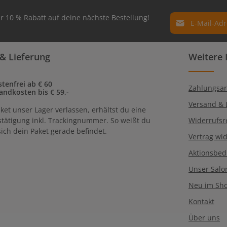
E-Mail-Adresse*
r 10 % Rabatt auf deine nächste Bestellung!
Datenschutz
Die mit einem Ste
& Lieferung
Weitere 
Ich habe die
Dat
Pflichtfelder.
genommen und 
einverstanden.
tenfrei ab € 60
Zahlungsar
andkosten bis € 59,-
Versand & 
ket unser Lager verlassen, erhältst du eine
tätigung inkl. Trackingnummer. So weißt du
Widerrufsr
ich dein Paket gerade befindet.
Vertrag wi
Aktionsbe
Unser Salo
Neu im Sh
Kontakt
Über uns