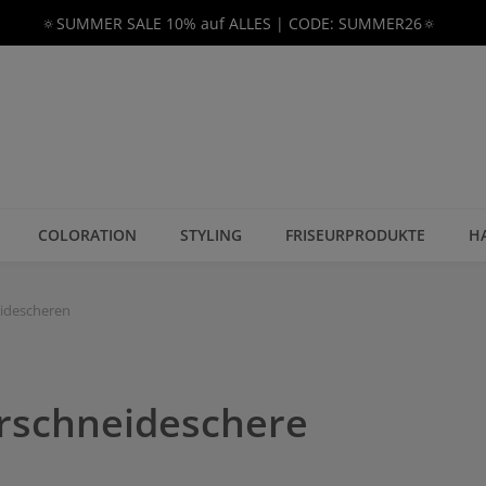
🔅SUMMER SALE 10% auf ALLES | CODE: SUMMER26🔅
COLORATION
STYLING
FRISEURPRODUKTE
H
idescheren
arschneideschere