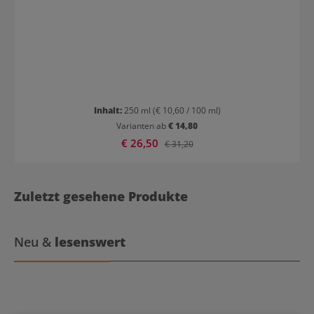
Inhalt:
250 ml
(€ 10,60 / 100 ml)
Varianten ab
€ 14,80
Verkaufspreis:
€ 26,50
Regulärer Preis:
€ 31,20
Zuletzt gesehene Produkte
Neu &
lesenswert