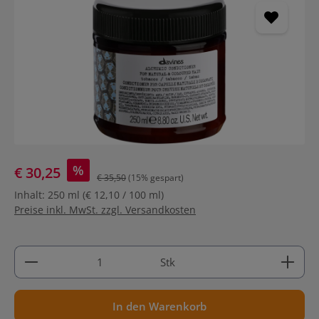
%
€ 30,25
€ 35,50
(15% gespart)
Inhalt:
250 ml
(€ 12,10 / 100 ml)
Preise inkl. MwSt. zzgl. Versandkosten
Produkt Anzahl: Gib den gewünschten Wert ein ode
Stk
In den Warenkorb