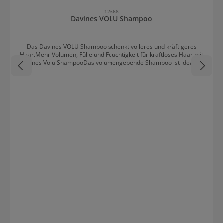
12668
Davines VOLU Shampoo
Das Davines VOLU Shampoo schenkt volleres und kräftigeres
Haar.Mehr Volumen, Fülle und Feuchtigkeit für kraftloses Haar mit
Davines Volu ShampooDas volumengebende Shampoo ist ideal für
feines und kraftloses Haar. Der fluffige Schaum polstert das Haar
mit der Kraft von italienischen Rüben auf. Die Rübe ist reich an
Vitaminen, und Mineralien und nährt schwaches Haar damit. Das
Shampoo reinigt sanft und spendet ausreichend Feuchtigkeit.
Widerstandskraft und Elastizität sind weitere Effekte des Volu
Shampoos der italienischen Haarpflegemarke.Nach der
Haarwäsche sieht das Haar voller aus und lässt sich besser stylen
und in Form halten. Außerdem hinterlässt das Shampoo einen
sanften Duft.