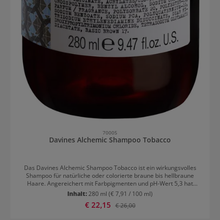
70005
Davines Alchemic Shampoo Tobacco
Das Davines Alchemic Shampoo Tobacco ist ein wirkungsvolles
Shampoo für natürliche oder colorierte braune bis hellbraune
Haare. Angereichert mit Farbpigmenten und pH-Wert 5,3 hat
dieses Shampoo eine besonders schonende, einzigartige
Inhalt:
280 ml
(€ 7,91 / 100 ml)
Formulierung, die an alchemistische Ansätze angelehnt ist.
Verkaufspreis:
€ 22,15
Regulärer Preis:
€ 26,00
Destillierte Farbpigmente in ihrer reinsten Form sorgen für einen
langen Farberhalt. Davines Alchemic Shampoo Tobacco: