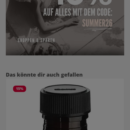
Produktgalerie überspringen
Das könnte dir auch gefallen
15
%