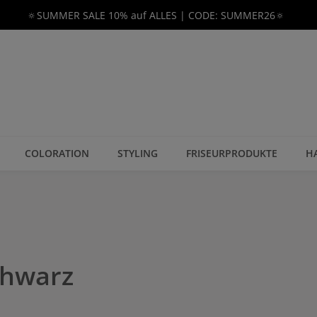
🔅SUMMER SALE 10% auf ALLES | CODE: SUMMER26🔅
COLORATION
STYLING
FRISEURPRODUKTE
H
chwarz