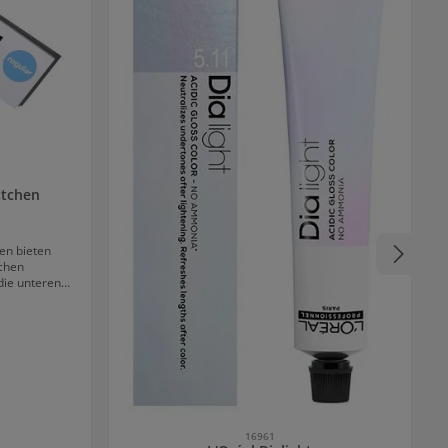
ttchen
en bieten
ichen
die unteren
ärbungen. In
ernblättchen
Anwendungen.
nblättchen -
 Wimpern
e der
16961