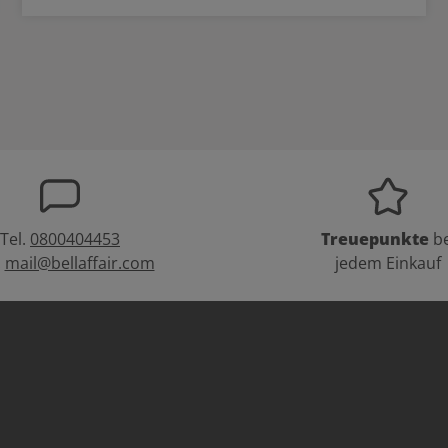
Tel.
0800404453
Treuepunkte
be
:
mail@bellaffair.com
jedem Einkauf