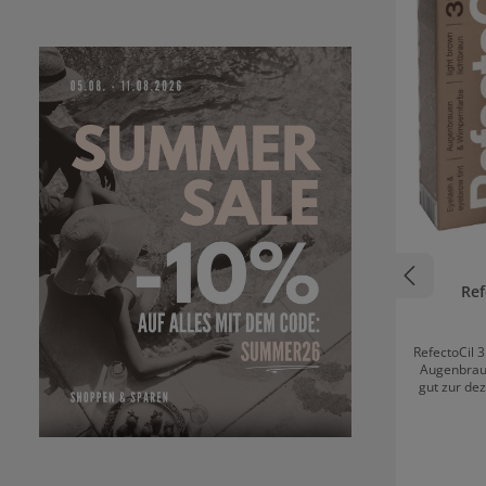
Ref
RefectoCil 3
Augenbraue
gut zur de
bis hellbra
kann mi
gemischt 
ist das Mis
Lichtbraun i