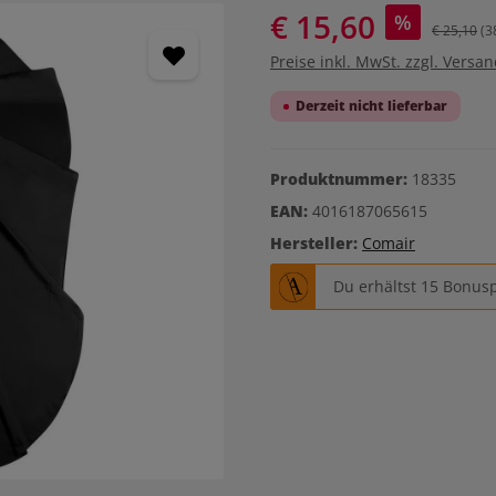
€ 15,60
%
€ 25,10
(3
Preise inkl. MwSt. zzgl. Versa
Derzeit nicht lieferbar
Produktnummer:
18335
EAN:
4016187065615
Hersteller:
Comair
Du erhältst 15 Bonusp