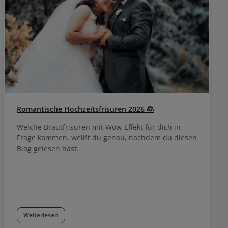
coloriertem Haar. Die Mischung wird
gleichmäßig auf das Haar (nass oder
handtuchtrocken) aufgetragen und nach der
Einwirkzeit gründlich ausgespült.
Romantische Hochzeitsfrisuren 2026 👰
Welche Brautfrisuren mit Wow-Effekt für dich in
Frage kommen, weißt du genau, nachdem du diesen
Blog gelesen hast.
Weiterlesen