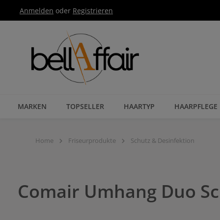
Anmelden
oder
Registrieren
Zur Hauptnavigation springen
MARKEN
TOPSELLER
HAARTYP
HAARPFLEGE
Home
Friseurprodukte
Schutz & Desinfektion
Comair Umhang Duo S