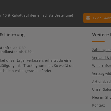
E-Mail-Adresse*
r 10 % Rabatt auf deine nächste Bestellung!
Datenschutz
Die mit einem Ste
& Lieferung
Weitere 
Ich habe die
Dat
Pflichtfelder.
genommen und 
einverstanden.
tenfrei ab € 60
Zahlungsar
andkosten bis € 59,-
Versand & 
ket unser Lager verlassen, erhältst du eine
tätigung inkl. Trackingnummer. So weißt du
Widerrufsr
ich dein Paket gerade befindet.
Vertrag wi
Aktionsbe
Unser Salo
Neu im Sh
Kontakt