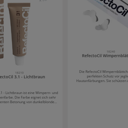
18240
RefectoCil Wimpernblä
Die RefectoCil Wimpernblättch
18210
perfekten Schutz vor jegl
ectoCil 3.1 - Lichtbraun
Hautanfärbungen. Sie schützen 
Augenlider vor unerwünschten Anf
einer Packung sind 96 Stück Wimp
.1 - Lichtbraun ist eine Wimpern- und
enthalten. Diese reichen für 48 
nfarbe. Die Farbe eignet sich sehr
Anwendung von RefectoCil Wimper
zenten Betonung von dunkelblonden
96 Stück Die RefectoCil Wimpernblättchen
unen Augenbrauen und Wimpern. Sie
werden vor dem Färben der
t allen sieben RefectoCil Farben
angebracht: RefectoCil Hautschutzcreme und
werden. Besonders empfehlenswert
Augenmaske auf einer Seit
chen mit Naturbraun. RefectoCil 3.1 -
Wimperblättchen auftragen. Die Kundin soll
st wisch- und wasserfest und hält bis
dann nach oben schauen. Das Blättchen direkt