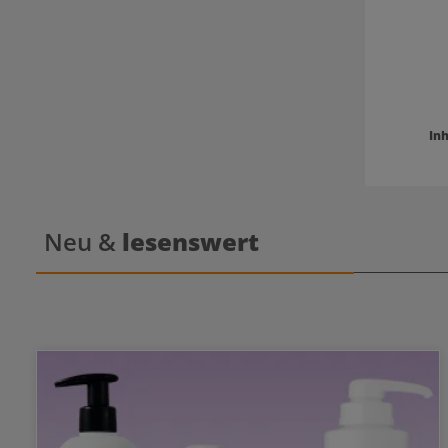
zu sechs Wochen. Anwendung vo
- Lichtbraun Reinigen des Be
Augen mit 
und Ko
Hautschut
Silicone Pads Mischen der Farbe mit E
(flüssig oder cremig) 
Auge
Minuten Einwirkzeit Fa
Inh
mit Refec
Brauntöne Strahlend
A
Neu &
lesenswert