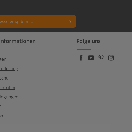
rn (*) markierten Felder sind
Informationen
Folge uns
enschutzbestimmungen
zur Kenntnis
die
AGB
gelesen und bin mit ihnen
ten
Lieferung
echt
derrufen
dingungen
n
op