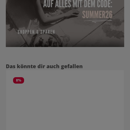
Produktgalerie überspringen
Das könnte dir auch gefallen
8
%