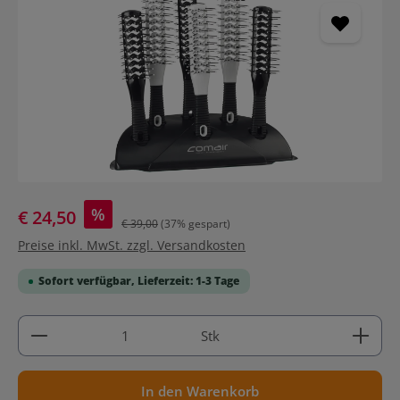
%
€ 24,50
€ 39,00
(37% gespart)
Preise inkl. MwSt. zzgl. Versandkosten
Sofort verfügbar, Lieferzeit: 1-3 Tage
Produkt Anzahl: Gib den gewünschten Wert ein ode
Stk
In den Warenkorb