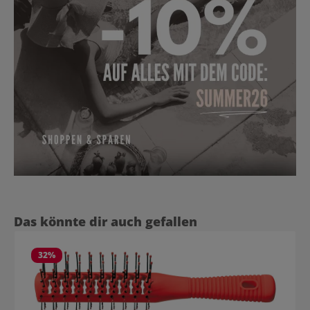
Produktgalerie überspringen
Das könnte dir auch gefallen
32
%