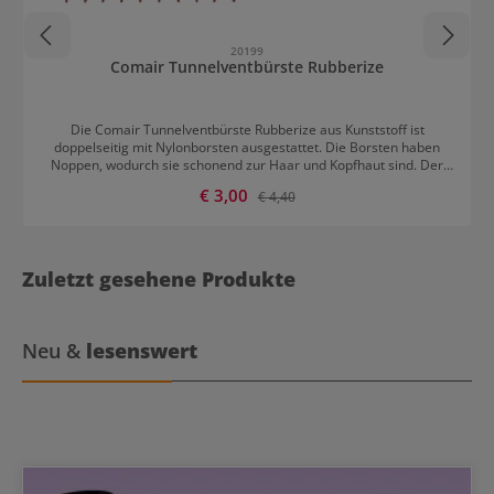
20199
Comair Tunnelventbürste Rubberize
Die Comair Tunnelventbürste Rubberize aus Kunststoff ist
doppelseitig mit Nylonborsten ausgestattet. Die Borsten haben
Noppen, wodurch sie schonend zur Haar und Kopfhaut sind. Der
geriffelte, gummierte Griff sorgt für rutschfesten Halt. Die
Verkaufspreis:
€ 3,00
Regulärer Preis:
€ 4,40
Bürste hat eine praktische Aufhänge-Öse. Die Ventbürste ist in vier
Farben erhältlich: schwarz violett blau rot
Zuletzt gesehene Produkte
Neu &
lesenswert