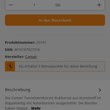
Produkt Anzahl: Gib den gewünschten Wert ein ode
Stk
In den Warenkorb
Produktnummer:
20197
EAN:
4016187027316
Hersteller:
Comair
Du erhältst 3 Bonuspunkte für diese Bestellung.
Beschreibung
Die Comair Tunnelventbürste Rubberize aus Kunststoff ist
doppelseitig mit Nylonborsten ausgestattet. Die Borsten
haben Noppe…
Mehr