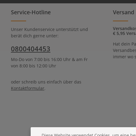
Service-Hotline
Versand 
Versandkos
Unser Kundenservice unterstützt und
€ 5,95 Vers
berät dich gerne unter:
Hat dein Pa
0800404453
Versandbes
immer wo s
Mo-Do von 7:00 bis 16:00 Uhr & am Fr
von 8:00 bis 12:00 Uhr
oder schreib uns einfach über das
Kontaktformular
.
Diese Website verwendet Cookies, um eine be