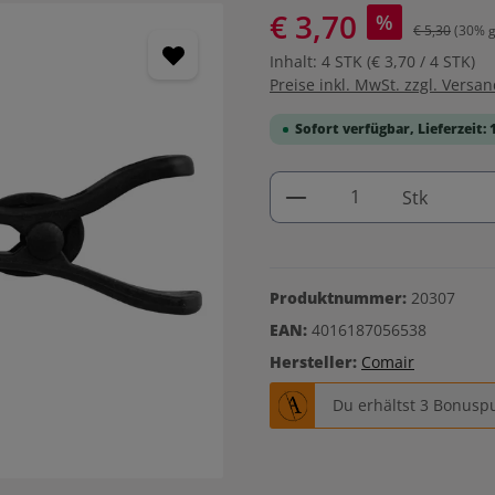
€ 3,70
%
€ 5,30
(30% g
Inhalt:
4 STK
(€ 3,70 / 4 STK)
Preise inkl. MwSt. zzgl. Versa
Sofort verfügbar, Lieferzeit: 
Produkt Anzahl: G
Stk
Produktnummer:
20307
EAN:
4016187056538
Hersteller:
Comair
Du erhältst 3 Bonuspu