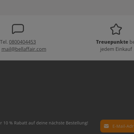
Tel.
0800404453
Treuepunkte
be
:
mail@bellaffair.com
jedem Einkauf
E-Mail-Adresse*
r 10 % Rabatt auf deine nächste Bestellung!