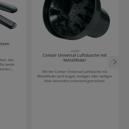
eisen
20349
Comair Universal Luftdusche mit
Haar, das
Metallfeder
für beide
 seinen
Mit der Comair Universal Luftdusche mit
 es ein
Metallfeder wird langes, lockiges oder welliges
anten. Es
Haar besonders schonend getrocknet.
izzeit schon
 individuellen
° und 230°
 ganz einfach
line-Keramik
 konstante
verlässliche
s ist ein
, welches die
em liegt es