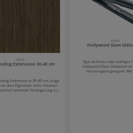
20368
Hollywood Glam Glätt
19075
Egal ob feines oder kräftiges 
nding Extensions 30-40 cm
Hollywood Glam Glätteisen ist 
hervorragend geeignet. Mit
abgerundetet Kanten erzielt
unkompliziertes Styling ohne K
nding Extensions in 30–40 cm Länge
versichert nach nur 30 sec Aufhe
l, um dem Eigenhaar mehr Volumen
eine perfekte Glättung. Durch eine
natürlich wirkende Verlängerung zu
Wärmeregulation zwischen 120
 Das hochwertige Echthaar integriert
Celsius können sie die Temperatur
isch in die vorhandene Haarstruktur
auf Ihren Haartyp abstimmen. Mithilfe der
t für weiche Übergänge sowie ein
Plattenbeschichtung aus Tourma
es Gesamtbild. Dank der vielfältigen
sorgt es für eine perfekte und
hl lässt sich die passende Nuance
Wärmeverteilung. Es besitzt eine 
ekt auf die eigene Haarfarbe
LED-Temperaturanzeige. Weiter
. Langanhaltender Halt mit feinen
innovatives Heizsystem eingebaut
Die hochwertigen Keratin-Bondings
Temperatur zusätzlich hält. Zud
ichen eine präzise und nahezu