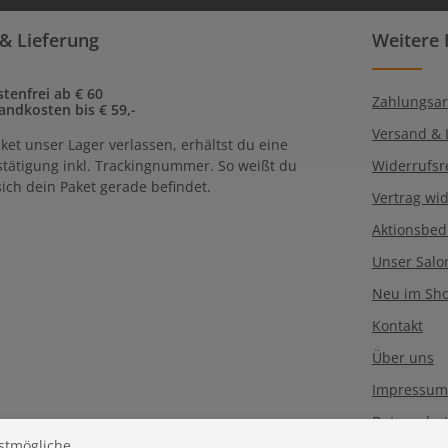
Datenschutz
Die mit einem Ste
& Lieferung
Weitere 
Ich habe die
Dat
Pflichtfelder.
genommen und 
einverstanden.
tenfrei ab € 60
Zahlungsar
andkosten bis € 59,-
Versand & 
ket unser Lager verlassen, erhältst du eine
tätigung inkl. Trackingnummer. So weißt du
Widerrufsr
ich dein Paket gerade befindet.
Vertrag wi
Aktionsbe
Unser Salo
Neu im Sh
Kontakt
Über uns
Impressum
Datenschu
stmögliche