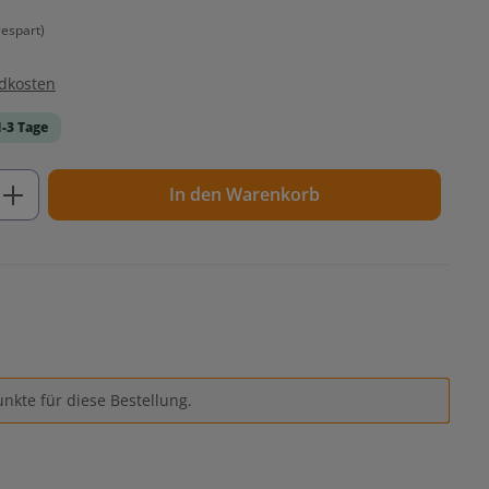
espart)
ndkosten
1-3 Tage
ib den gewünschten Wert ein oder benutz
In den Warenkorb
nkte für diese Bestellung.