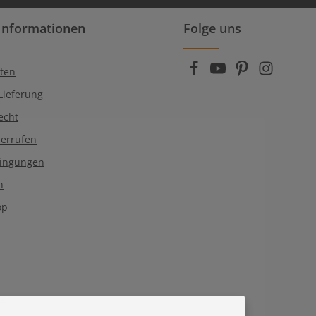
rn (*) markierten Felder sind
Informationen
Folge uns
enschutzbestimmungen
zur Kenntnis
die
AGB
gelesen und bin mit ihnen
ten
Lieferung
echt
derrufen
dingungen
n
op
tz