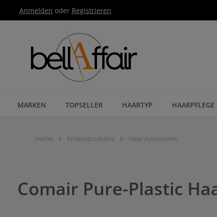
Anmelden
oder
Registrieren
Zur Hauptnavigation springen
MARKEN
TOPSELLER
HAARTYP
HAARPFLEGE
Home
Friseurprodukte
Haar Accessoires
Comair Pure-Plastic Haa