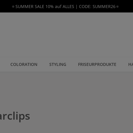
🔅SUMMER SALE 10% auf ALLES | CODE: SUMMER26🔅
COLORATION
STYLING
FRISEURPRODUKTE
H
rclips