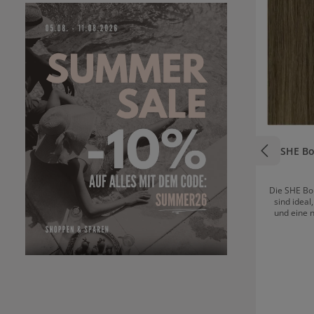
SHE Bo
Die SHE Bo
sind idea
und eine 
verleihen.
sich harmon
und sorg
authentisch
Farbauswa
perf
abstimmen
Bondings 
ermögl