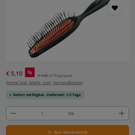
%
€ 5,10
€ 7,40
(31% gespart)
Preise inkl. MwSt. zzgl. Versandkosten
Sofort verfügbar, Lieferzeit: 1-3 Tage
Produkt Anzahl: Gib den gewünschten Wert ein ode
Stk
In den Warenkorb