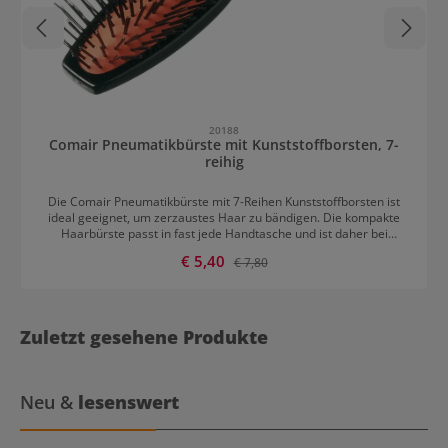
20188
Comair Pneumatikbürste mit Kunststoffborsten, 7-
reihig
Die Comair Pneumatikbürste mit 7-Reihen Kunststoffborsten ist
ideal geeignet, um zerzaustes Haar zu bändigen. Die kompakte
Haarbürste passt in fast jede Handtasche und ist daher bei
auftretenden Stylingproblemen sofort zu Hand. Die Pins sind an
Verkaufspreis:
€ 5,40
Regulärer Preis:
€ 7,80
einem mit Luft gefüllten Kissen angebracht. Die traditionelle Bürste
ist sehr sanft zum Haar und erzielt einen wunderschön pflegenden
Effekt. Sie schont Haar und Kopfhaut.
Zuletzt gesehene Produkte
Neu &
lesenswert