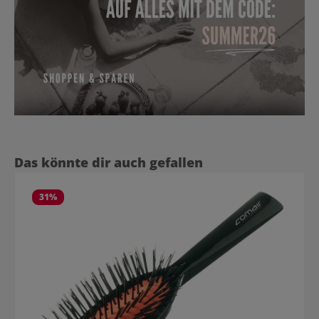
Produktgalerie überspringen
Das könnte dir auch gefallen
31
%