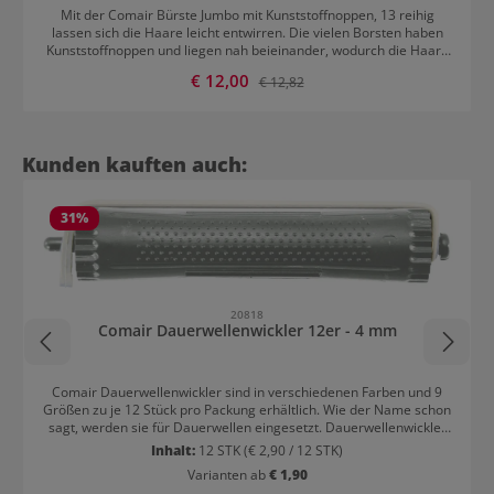
Mit der Comair Bürste Jumbo mit Kunststoffnoppen, 13 reihig
lassen sich die Haare leicht entwirren. Die vielen Borsten haben
Kunststoffnoppen und liegen nah beieinander, wodurch die Haare
schnell durchgebürstet werden. Der Druck beim Bürsten wird
Verkaufspreis:
€ 12,00
Regulärer Preis:
€ 12,82
durch das Gummikissen ideal abgefedert. Durch die Aufhänge-Öse
kann die Bürste gut verstaut werden.
Produktgalerie überspringen
Kunden kauften auch:
31
%
20818
Comair Dauerwellenwickler 12er - 4 mm
Comair Dauerwellenwickler sind in verschiedenen Farben und 9
Größen zu je 12 Stück pro Packung erhältlich. Wie der Name schon
sagt, werden sie für Dauerwellen eingesetzt. Dauerwellenwickler
werden auch Kaltwellwickler genannt. Die Dauerwellenwickler sind
Inhalt:
12 STK
(€ 2,90 / 12 STK)
aus einem stabilen Kunststoff gemacht. Sie haben feine Griffzähne,
Varianten ab
€ 1,90
damit das Haar nicht rutscht. Jeder Wickler wird am Ende mit