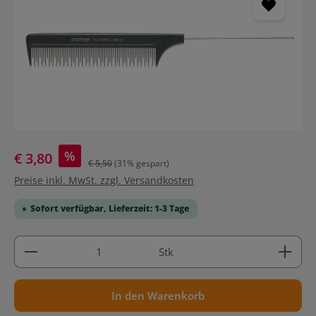
%
€ 3,80
€ 5,50
(31% gespart)
Preise inkl. MwSt. zzgl. Versandkosten
Sofort verfügbar, Lieferzeit: 1-3 Tage
Produkt Anzahl: Gib den gewünschten Wert ein ode
Stk
In den Warenkorb