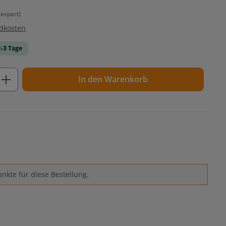
espart)
ndkosten
1-3 Tage
ib den gewünschten Wert ein oder benutz
In den Warenkorb
nkte für diese Bestellung.