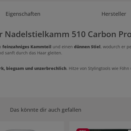
Eigenschaften
Hersteller
 Nadelstielkamm 510 Carbon Prof
in
feinzahniges Kammteil
und einen
dünnen Stiel
, wodurch er pe
d sanft durch das Haar gleiten.
tark, biegsam und unzerbrechlich
. Hitze von Stylingtools wie Föh
Das könnte dir auch gefallen
rie überspringen