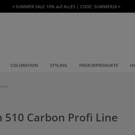
🔅SUMMER SALE 10% auf ALLES | CODE: SUMMER26🔅
COLORATION
STYLING
FRISEURPRODUKTE
H
ämme
510 Carbon Profi Line