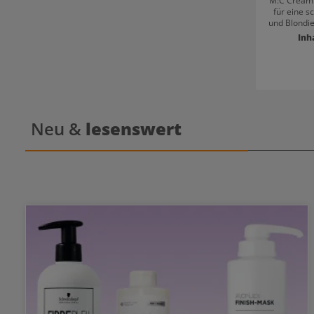
M:C Cream 
für eine 
und Blondie
und tief in
Inh
Ergebnisse. Resultat: Grandiose Farbtö
Neu &
lesenswert