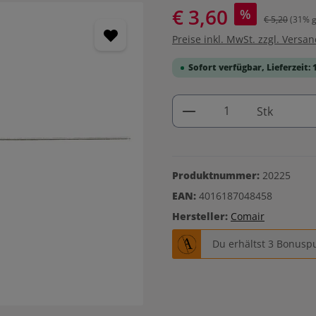
€ 3,60
%
€ 5,20
(31% g
Preise inkl. MwSt. zzgl. Versa
Sofort verfügbar, Lieferzeit: 
Produkt Anzahl: G
Stk
Produktnummer:
20225
EAN:
4016187048458
Hersteller:
Comair
Du erhältst 3 Bonuspu