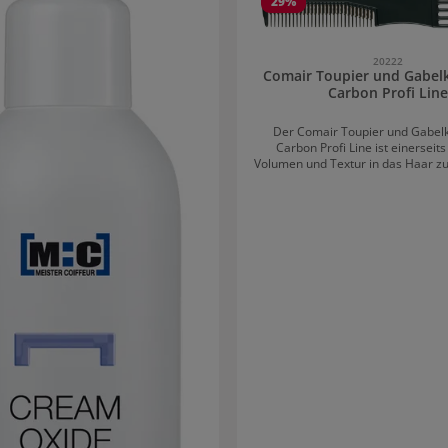
29
%
20222
Comair Toupier und Gabe
Carbon Profi Line
Der Comair Toupier und Gabe
Carbon Profi Line ist einerseits
Volumen und Textur in das Haar zu
andererseits wird der Kamm verw
Haar zu entwirren und zu stylen.
aus Carbon, einem leichten, ab
robusten Material, das gerne für d
von Haarstyling-Werkzeuge verw