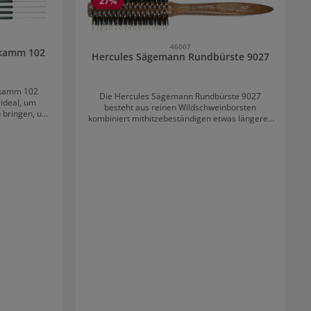
27
%
46007
lkamm 102
Hercules Sägemann Rundbürste 9027
lkamm 102
Die Hercules Sägemann Rundbürste 9027
 ideal, um
besteht aus reinen Wildschweinborsten
 bringen, und
kombiniert mithitzebeständigen etwas längeren
endet, um das
Polyamidstiften. Durch diese besondere
 Der Kamm ist
Verbindung wirkt die Bürste wie ein
er dennoch
Lockenwickler. Mit ihr werden im Nu Volumen,
ie Herstellung
Fülle und Glanz in das Haar gezaubert. Die
endet wird.
Borsten und Stifte sind rund, weshalb die Bürste
höchst kopfhautschonend ist. Mit integerierter
Abteilspitze.