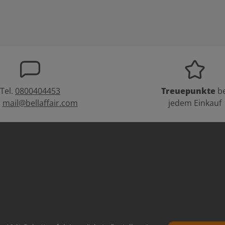
Tel.
0800404453
Treuepunkte
be
:
mail@bellaffair.com
jedem Einkauf