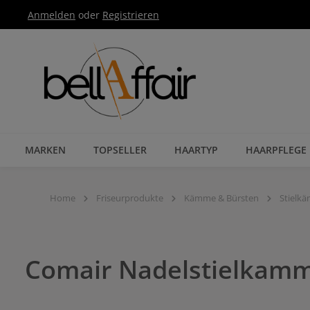
Anmelden
oder
Registrieren
Zur Hauptnavigation springen
MARKEN
TOPSELLER
HAARTYP
HAARPFLEGE
Home
Friseurprodukte
Kämme & Bürsten
Stielk
Comair Nadelstielkamm 