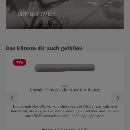
Produktgalerie überspringen
Das könnte dir auch gefallen
11
%
20667
Comair Flex-Wickler kurz 6er Beutel
Die Comair Flex-Wickler kurz sind spezielle Wickler aus weichem
Kunststoff, die biegbar und damit vielseitig einsetzbar sind. Sie sind
auch für Dauerwellen und zum Einlegen geeignet.
Inhalt:
6 STK
(€ 4,90 / 6 STK)