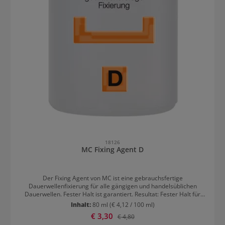
18126
MC Fixing Agent D
Der Fixing Agent von MC ist eine gebrauchsfertige
Dauerwellenfixierung für alle gängigen und handelsüblichen
Dauerwellen. Fester Halt ist garantiert. Resultat: Fester Halt für
Locken und Wellen
Inhalt:
80 ml
(€ 4,12 / 100 ml)
Verkaufspreis:
€ 3,30
Regulärer Preis:
€ 4,80