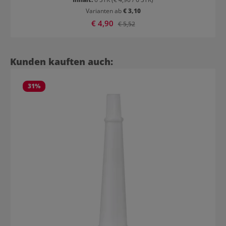
Varianten ab
€ 3,10
Verkaufspreis:
€ 4,90
Regulärer Preis:
€ 5,52
Produktgalerie überspringen
Kunden kauften auch:
31
%