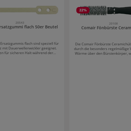
rie überspringen
22
%
20543
20108
rsatzgummi flach 50er Beutel
Comair Fönbürste Ceram
Ersatzgummis flach sind speziell für
Die Comair Fönbürste Ceramichül
z mit Dauerwellenwickler geeignet.
durch die besonders regelmäßige V
en für sicheren Halt während der
Wärme über den Bürstenkörper, w
Das Haar bleibt zuverlässig fixiert,
blitzschnell trocknen lässt. Die N
verrutschen. Ideal für präzise und
Keramikkörper sorgen für glatte
ge Ergebnisse im Salon.Praktischer
Haare. Der Griff ist aus Schaumst
Beutel für den SalonbedarfDie
die Comair Fönbürste Ceramichüls
s sind in zwei Längen erhältlich und
in der Hand liegt. Die Rundbürste ist mit fünf
ch verschiedenen Wicklern an. Sie
verschiedenen Durchmessern erhä
ch schnell austauschen und einfach
Bürste hat außerdem eine Auf
den. Der 50er Beutel sorgt für
chend Vorrat im Salonalltag. Für
und professionelles Arbeiten. Kurz:
7,3 cm Lang: 8,4 cm