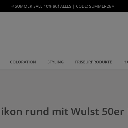
🔅SUMMER SALE 10% auf ALLES | CODE: SUMMER26🔅
COLORATION
STYLING
FRISEURPRODUKTE
H
likon rund mit Wulst 50er