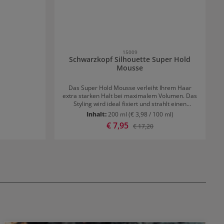
15009
Schwarzkopf Silhouette Super Hold
Mousse
Das Super Hold Mousse verleiht Ihrem Haar
extra starken Halt bei maximalem Volumen. Das
Styling wird ideal fixiert und strahlt einen
natürlichen Glanz aus. Resultat: Natürlicher
Inhalt:
200 ml
(€ 3,98 / 100 ml)
Glanz Extra Starker Halt
Verkaufspreis:
€ 7,95
 Preis:
Regulärer Preis:
€ 17,20