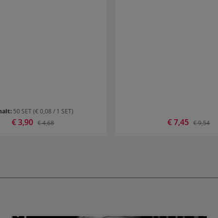
halt:
50 SET
(€ 0,08 / 1 SET)
Verkaufspreis:
€ 3,90
Verkaufspreis:
€ 7,45
Regulärer Preis:
Regulärer
€ 4,68
€ 9,54