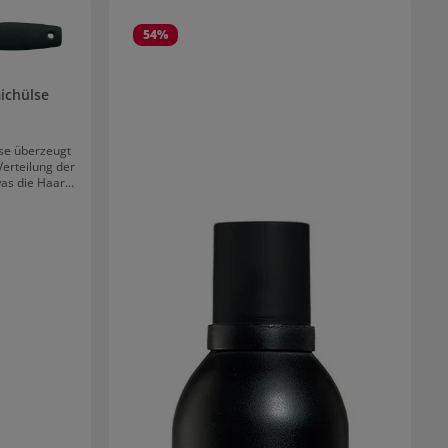
54
%
ichülse
se überzeugt
erteilung der
as die Haare
ylonborsten am
, glänzende
off, wodurch
e federleicht
ltlich. Die
hänge-Öse.