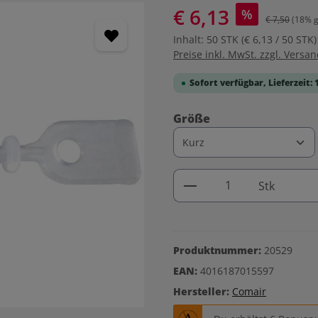
€ 6,13
%
€ 7,50
(18% g
Inhalt:
50 STK
(€ 6,13 / 50 STK)
Preise inkl. MwSt. zzgl. Versa
Sofort verfügbar, Lieferzeit: 
auswählen
Größe
Produkt Anzahl: G
Stk
Produktnummer:
20529
EAN:
4016187015597
Hersteller:
Comair