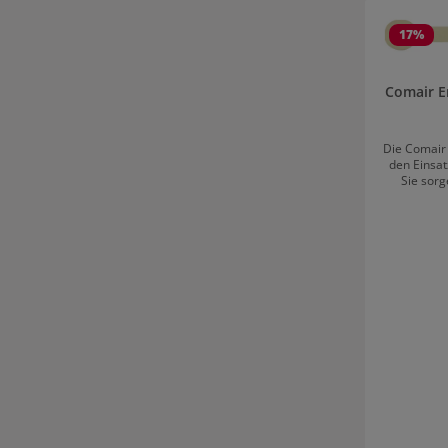
Produktgale
17
%
Comair E
Die Comair 
den Einsat
Sie sorg
Umformung. 
ohne zu 
gleichmäßi
50er 
Ersatzgummi
passen si
lassen si
anwen
ausrei
effizientes 