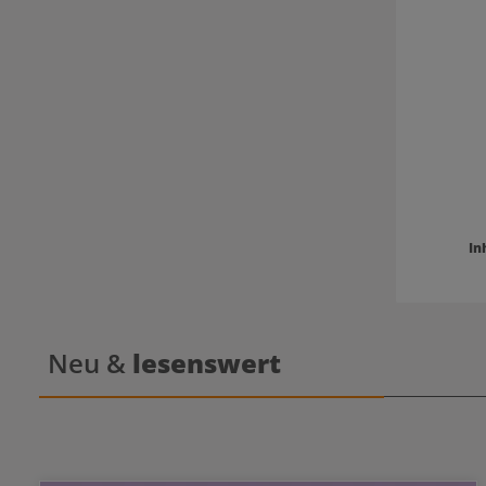
In
Neu &
lesenswert