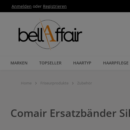
Anmelden
oder
Registrieren
Zur Hauptnavigation springen
MARKEN
TOPSELLER
HAARTYP
HAARPFLEGE
Home
Friseurprodukte
Zubehör
Comair Ersatzbänder Si