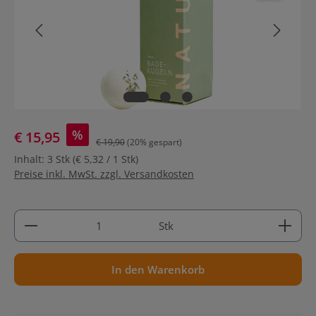
%
€ 15,95
€ 19,90
(20% gespart)
Inhalt:
3 Stk
(€ 5,32 / 1 Stk)
Preise inkl. MwSt. zzgl. Versandkosten
Produkt Anzahl: Gib den gewünschten Wert ein ode
Stk
In den Warenkorb