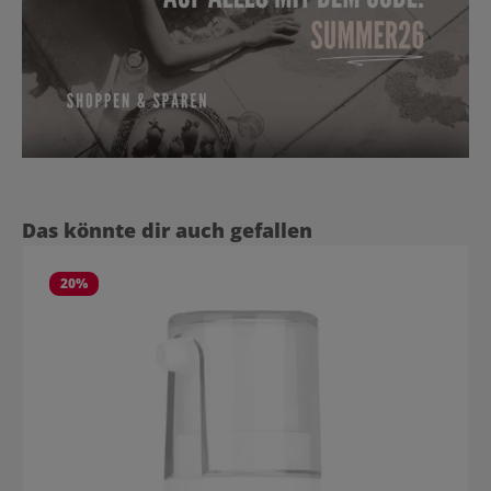
Produktgalerie überspringen
Das könnte dir auch gefallen
20
%